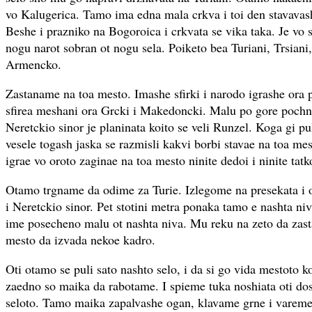
vo Kalugerica. Tamo ima edna mala crkva i toi den stavavas
Beshe i prazniko na Bogoroica i crkvata se vika taka. Je vo 
nogu narot sobran ot nogu sela. Poiketo bea Turiani, Trsiani, 
Armencko.
Zastaname na toa mesto. Imashe sfirki i narodo igrashe ora pr
sfirea meshani ora Grcki i Makedoncki. Malu po gore pochnu
Neretckio sinor je planinata koito se veli Runzel. Koga gi pu
vesele togash jaska se razmisli kakvi borbi stavae na toa me
igrae vo oroto zaginae na toa mesto ninite dedoi i ninite tatk
Otamo trgname da odime za Turie. Izlegome na presekata i
i Neretckio sinor. Pet stotini metra ponaka tamo e nashta ni
ime posecheno malu ot nashta niva. Mu reku na zeto da zas
mesto da izvada nekoe kadro.
Oti otamo se puli sato nashto selo, i da si go vida mestoto 
zaedno so maika da rabotame. I spieme tuka noshiata oti do
seloto. Tamo maika zapalvashe ogan, klavame grne i vareme 