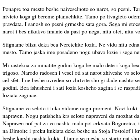
Ponapre toa mesto beshe naiveselnoto so narot, so pesni. T
nivieto koga gi bereme planuchkite. Tamo po livagieto odem
pravdata. I sanosh so pesni grmeshe sata gora. Sega mi stoes
narot i bes nikakvo imanie da pasi po nega, nitu ofci, nitu vo
Stigname blizu deka bea Neretckite lozia. Ne vidu nitu edna
mesto. Tamo jaska ime posadeno nogu ubavo lozie i sega n
Mi rastekna za minatite godini koga be malo dete i koga bea s
trigoso. Narodo radosen i vesel oti sat narot zhiveshe vo sel
cel sfet. I ne beshe uvreden so zhrtvite sho gi dade nashto sel
godini. Bea ishusheni i sati lozia koshcho zagina i se raspad
loziata zaginae.
Stigname vo seloto i tuka vidome nogu promeni. Novi kuki. 
napraven. Nogu patishcha krs seloto napraveni da mozhat da
Napraven nof pat za vo nashta mala pot crkvata Bogoroica, i
na Dimoite i preku kukiata deka beshe na Stoja Postolof i kr
beshe karshi nashta kukia. I tamo se mesha so stario pat sh