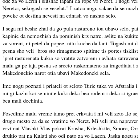
ode za vo Lerin i slushae tapani da rope vo Neret. I nogu v
Neretci, sekogash se veselat." I zatoa nogu sakae da se mazh
poveke ot destina nevesti na ednash vo nashto selo.
I sega mi beshe zhal da go pula rastureno toa ubavo selo, pat
kapinie da nemozhish da pominish krz natre, avlite na kukite 
zatvoreni, ni petel da popee, nitu kuche da lani. Togash mi
pesna sho veli "bros sto rimagmeno spitime tis portes tisklis
"pret rasturenata kukia so vratite zatvoreni i avliata zatreven
malu ga pe taja pesna so srceto raskomateno za tragediata i z
Makedonckio narot otia ubavi Makedoncki sela.
Ime nogu poznati i priateli ot seloto Turie tuka vo Afstralia 
mi gi kazhi koi se ninite kuki deka bea rodeni i deka si igra
bea mali dechinia.
Posedime malu vreme tamo pret crkvata i mi veli zeto Ilo 
drugo mesto za da se vratime vo Neret. Mi veli ima napraven
vrvi nat Vlashki Vlas pokrai Krusha, Krleshkite, Smoro, Orn
drukio pat na Kulati sho odi pato za vo Lagen. Jaska nogu s