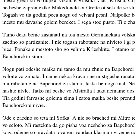
mesto gredi ku vo dupka. Okolu e Vlashki Vlas, Krusha, Cr
ne beshe zapren eziko Makedoncki ot Grcite ot sekade se s
Togash vo tia godini peea nogu od velvani pesni. Naipoike be
mesto mu davashe golem bereket. I sega stoe pusto. Ti e zha
Tamo deka beme zastanati na toa mesto Germanckata voiska
zaedno so partizanite. I nie togash rabotame na nivieto i gi 
biea. Ponaka e mestoto sho go velime Krleshkite. I otamo 
Bapchorckio sinor.
Nogu pati odeshe maika mi tamo da mu zhnie na Bapchorci 
voloite za zimata. Imame nekoa krava i ne ni stigashe ranata
mu rabotame na Bapchorci za slama. Jaska be nogu mal. N
nashte nivie. Tatko mi beshe vo Afstralia i taka nemame dos
Tia godini fatvashe golema zima i zatoa maika beshe prenud
Bapchorckite nivie.
Ode e zaedno so teta mi Sofka. A nie so brached mi Mitre t
vo seloto. Mi rastekna da go pisha voa neshcho za Bapchorc
koga odeme so pravdata tovareni vandaci klasina i vrveme ud