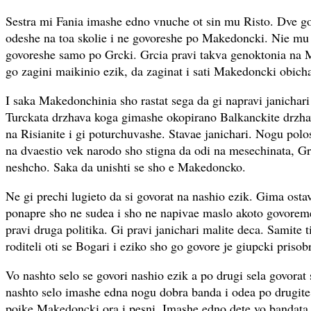
Sestra mi Fania imashe edno vnuche ot sin mu Risto. Dve g
odeshe na toa skolie i ne govoreshe po Makedoncki. Nie mu 
govoreshe samo po Grcki. Grcia pravi takva genoktonia na 
go zagini maikinio ezik, da zaginat i sati Makedoncki obicha
I saka Makedonchinia sho rastat sega da gi napravi janichar
Turckata drzhava koga gimashe okopirano Balkanckite drzha
na Risianite i gi poturchuvashe. Stavae janichari. Nogu polos
na dvaestio vek narodo sho stigna da odi na mesechinata, Gr
neshcho. Saka da unishti se sho e Makedoncko.
Ne gi prechi lugieto da si govorat na nashio ezik. Gima ost
ponapre sho ne sudea i sho ne napivae maslo akoto govore
pravi druga politika. Gi pravi janichari malite deca. Samite t
roditeli oti se Bogari i eziko sho go govore je giupcki prisob
Vo nashto selo se govori nashio ezik a po drugi sela govora
nashto selo imashe edna nogu dobra banda i odea po drugite s
poike Makedoncki ora i pesni. Imashe edno dete vo bandata