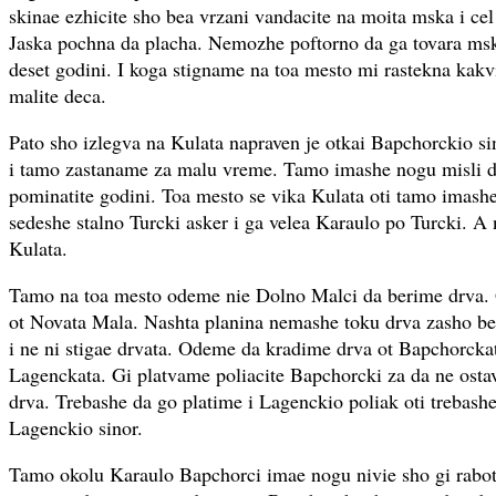
skinae ezhicite sho bea vrzani vandacite na moita mska i cel 
Jaska pochna da placha. Nemozhe poftorno da ga tovara ms
deset godini. I koga stigname na toa mesto mi rastekna kakv
malite deca.
Pato sho izlegva na Kulata napraven je otkai Bapchorckio s
i tamo zastaname za malu vreme. Tamo imashe nogu misli 
pominatite godini. Toa mesto se vika Kulata oti tamo imas
sedeshe stalno Turcki asker i ga velea Karaulo po Turcki. A 
Kulata.
Tamo na toa mesto odeme nie Dolno Malci da berime drva. G
ot Novata Mala. Nashta planina nemashe toku drva zasho be
i ne ni stigae drvata. Odeme da kradime drva ot Bapchorckat
Lagenckata. Gi platvame poliacite Bapchorcki za da ne osta
drva. Trebashe da go platime i Lagenckio poliak oti trebas
Lagenckio sinor.
Tamo okolu Karaulo Bapchorci imae nogu nivie sho gi rabot