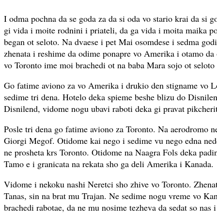
I odma pochna da se goda za da si oda vo stario krai da si g
gi vida i moite rodnini i priateli, da ga vida i moita maika pos
began ot seloto. Na dvaese i pet Mai osomdese i sedma god
zhenata i reshime da odime ponapre vo Amerika i otamo d
vo Toronto ime moi brachedi ot na baba Mara sojo ot seloto
Go fatime aviono za vo Amerika i drukio den stigname vo 
sedime tri dena. Hotelo deka spieme beshe blizu do Disnile
Disnilend, vidome nogu ubavi raboti deka gi pravat pikcheri
Posle tri dena go fatime aviono za Toronto. Na aerodromo n
Giorgi Megof. Otidome kai nego i sedime vu nego edna ned
ne prosheta krs Toronto. Otidome na Naagra Fols deka padin
Tamo e i granicata na rekata sho ga deli Amerika i Kanada.
Vidome i nekoku nashi Neretci sho zhive vo Toronto. Zhena
Tanas, sin na brat mu Trajan. Ne sedime nogu vreme vo Kan
brachedi rabotae, da ne mu nosime tezheva da sedat so nas i 