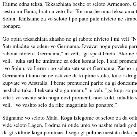
Fatime edna teksa. Teksazhiata beshe ot seloto Armenoro. 
sestra mi Fania, brat na zeto Ilo. Toi imashe nina teksa ama
Solun. Kinisame za vo seloto i po pato pule nivieto ne strab
ponapre.
Go opita teksazhiata zhasho ne gi rabote nivieto i mi veli "
Sati mladite se odeni vo Germania. Izvavat nogu poveke pari
rabotat nivieto. Germania," ni veli, "ga spasi Grcia. Ako n
veli, "tuka sati ke umirame za eden komat lep. I sati promeni 
"vo Solun, vo Lerin i po selata sati se ot Germania. Zasho i j
Germania i tamo ne ne ostavae da kupime stoka, kuki i drugi
kupvate vo Afstralia. I beme prenudeni parite da gi donesim
neshcho tuka. I teksata sho ga imam," ni veli, "ga kupi so p
vite i vo vashto selo nogu novi promeni, novi kuki, mladite 
veli, "vo vashto selo da rike magarinia ko ponapre."
Stigname vo seloto Mala. Koga izlegome ot seloto za da odi
vide seloto Lagen. I odma ni otide umo vo nashte mladi god
da gi vidime koga pominae. I sega gi pulime mestata deka 