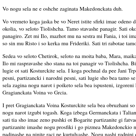
Vo nogu sela ne e oshche zaginata Makedonckata duh.
Vo vremeto koga jaska be vo Neret istite sfirki imae odeno d
okolia, vo seloto Tiolishcha. Tamo stavashe panagir. Sati ok
panagiro. Zet mi Ilo, mazhot mu na sestra mi Fania, i toi i
so sin mu Risto i so kerka mu Frideriki. Sati tri rabotae tam
Sedea vo seloto Chetirok, seloto na moita baba, Mara, maik
Ilo mi raspravashe sho stana na toi panagir vo Tiolishcha. Bi
lugie ot sati Kosturckite sela. I koga pochnal da pee Jani 
pesni, partizancki i narodni pesni, sati lugie sho bea tamo se 
sela zagina nogu narot i poiketo sela bea ispusteni, izgoreni
Gragianckata Voina vo Grcia.
I pret Gragianckata Voina Kosturckite sela bea obruzhani so 
nogu narot izgubi togash. Koga izbega Germanckata i Talian
sati tia sho imae zeno pushki ot Bogarite partizanite gi fatva
partizanite imashe nogu prosfiki i go pizmea Makedonckio 
padinashe na ninite raci ne kurtulvashe. Nogu nashi rodnini 