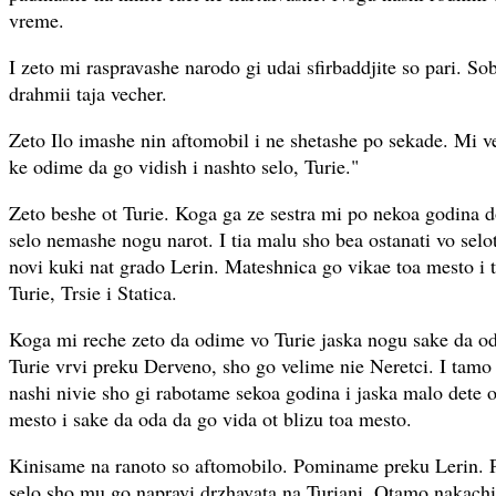
vreme.
I zeto mi raspravashe narodo gi udai sfirbaddjite so pari. Sob
drahmii taja vecher.
Zeto Ilo imashe nin aftomobil i ne shetashe po sekade. Mi v
ke odime da go vidish i nashto selo, Turie."
Zeto beshe ot Turie. Koga ga ze sestra mi po nekoa godina d
selo nemashe nogu narot. I tia malu sho bea ostanati vo sel
novi kuki nat grado Lerin. Mateshnica go vikae toa mesto i 
Turie, Trsie i Statica.
Koga mi reche zeto da odime vo Turie jaska nogu sake da oda
Turie vrvi preku Derveno, sho go velime nie Neretci. I tam
nashi nivie sho gi rabotame sekoa godina i jaska malo dete 
mesto i sake da oda da go vida ot blizu toa mesto.
Kinisame na ranoto so aftomobilo. Pominame preku Lerin. 
selo sho mu go napravi drzhavata na Turiani. Otamo nakachi