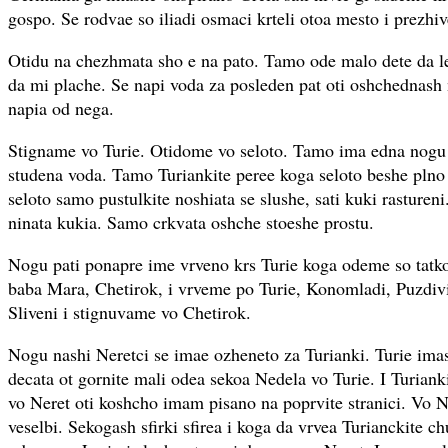
gospo. Se rodvae so iliadi osmaci krteli otoa mesto i prezhiv
Otidu na chezhmata sho e na pato. Tamo ode malo dete da l
da mi plache. Se napi voda za posleden pat oti oshchednash 
napia od nega.
Stigname vo Turie. Otidome vo seloto. Tamo ima edna nog
studena voda. Tamo Turiankite peree koga seloto beshe plno
seloto samo pustulkite noshiata se slushe, sati kuki rastureni
ninata kukia. Samo crkvata oshche stoeshe prostu.
Nogu pati ponapre ime vrveno krs Turie koga odeme so tatko
baba Mara, Chetirok, i vrveme po Turie, Konomladi, Puzdiv
Sliveni i stignuvame vo Chetirok.
Nogu nashi Neretci se imae ozheneto za Turianki. Turie ima
decata ot gornite mali odea sekoa Nedela vo Turie. I Turiank
vo Neret oti koshcho imam pisano na poprvite stranici. Vo N
veselbi. Sekogash sfirki sfirea i koga da vrvea Turianckite 