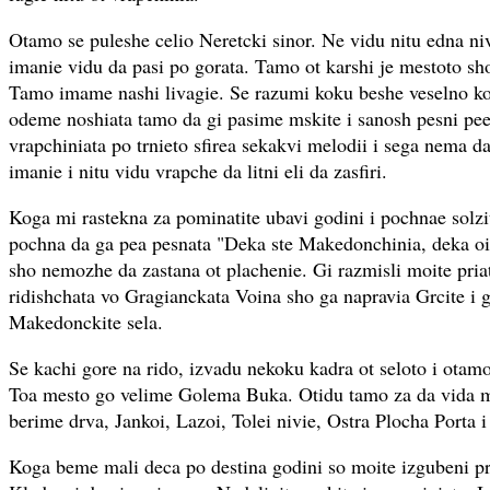
Otamo se puleshe celio Neretcki sinor. Ne vidu nitu edna niv
imanie vidu da pasi po gorata. Tamo ot karshi je mestoto sh
Tamo imame nashi livagie. Se razumi koku beshe veselno ko
odeme noshiata tamo da gi pasime mskite i sanosh pesni pe
vrapchiniata po trnieto sfirea sekakvi melodii i sega nema da
imanie i nitu vidu vrapche da litni eli da zasfiri.
Koga mi rastekna za pominatite ubavi godini i pochnae solzit
pochna da ga pea pesnata "Deka ste Makedonchinia, deka oi
sho nemozhe da zastana ot plachenie. Gi razmisli moite priat
ridishchata vo Gragianckata Voina sho ga napravia Grcite i gi
Makedonckite sela.
Se kachi gore na rido, izvadu nekoku kadra ot seloto i otamo
Toa mesto go velime Golema Buka. Otidu tamo za da vida 
berime drva, Jankoi, Lazoi, Tolei nivie, Ostra Plocha Porta
Koga beme mali deca po destina godini so moite izgubeni p