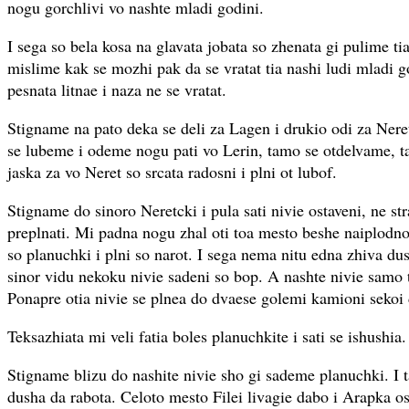
nogu gorchlivi vo nashte mladi godini.
I sega so bela kosa na glavata jobata so zhenata gi pulime ti
mislime kak se mozhi pak da se vratat tia nashi ludi mladi 
pesnata litnae i naza ne se vratat.
Stigname na pato deka se deli za Lagen i drukio odi za Ner
se lubeme i odeme nogu pati vo Lerin, tamo se otdelvame, t
jaska za vo Neret so srcata radosni i plni ot lubof.
Stigname do sinoro Neretcki i pula sati nivie ostaveni, ne st
preplnati. Mi padna nogu zhal oti toa mesto beshe naiplodnot
so planuchki i plni so narot. I sega nema nitu edna zhiva d
sinor vidu nekoku nivie sadeni so bop. A nashte nivie samo tr
Ponapre otia nivie se plnea do dvaese golemi kamioni sekoi
Teksazhiata mi veli fatia boles planuchkite i sati se ishushia.
Stigname blizu do nashite nivie sho gi sademe planuchki. I
dusha da rabota. Celoto mesto Filei livagie dabo i Arapka os