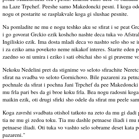
na Laze Trpchef. Peeshe samo Makedoncki pesni. I koga odel
nogu ot postarite se rasplakvale koga gi slushae pesnite.
Na pomladite ne mu e nogu teshko aku se sfirat i se peat Grc
i go govorat Grckio ezik koshcho nashte deca tuka vo Afstra
Ingiliskio ezik. Ima dosta mladi deca vo nashto selo sho se 
i za eziko ama poveketo neme nikakof interes. Starite eden p
zaedno so ni umira i eziko i sati obichai sho si gi praveme v
Nekoku Nedelini pret da stignime vo seloto sfirachite Neret
sfirat na svadba vo seloto Gornichovo. Bile pazareni za petn
pochnale da sfirat i pochna Jani Trpchef da pee Makedoncki
mu frla pari bes da gi broe koku frla. Bea nogu radosni koga
maikin ezik, oti drugi sfirki sho odele da sfirat mu peele sa
Koga zavrshi svadbata otishol tatkoto na zeto da mu gi dadi pa
tia ne mu gi zedoa toku. Tia mu dashle petnaese iliadi i mu 
petnaese iliadi. Oti tuka vo vashto selo sobrame deset kata 
pazareni."