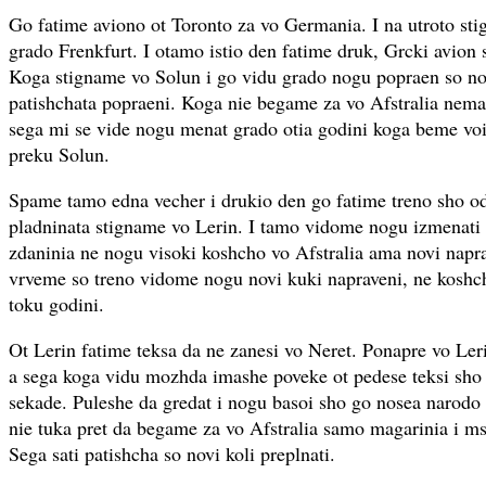
Go fatime aviono ot Toronto za vo Germania. I na utroto st
grado Frenkfurt. I otamo istio den fatime druk, Grcki avion
Koga stigname vo Solun i go vidu grado nogu popraen so nov
patishchata popraeni. Koga nie begame za vo Afstralia nema
sega mi se vide nogu menat grado otia godini koga beme voi
preku Solun.
Spame tamo edna vecher i drukio den go fatime treno sho o
pladninata stigname vo Lerin. I tamo vidome nogu izmenati 
zdaninia ne nogu visoki koshcho vo Afstralia ama novi naprav
vrveme so treno vidome nogu novi kuki napraveni, ne koshch
toku godini.
Ot Lerin fatime teksa da ne zanesi vo Neret. Ponapre vo Ler
a sega koga vidu mozhda imashe poveke ot pedese teksi sho 
sekade. Puleshe da gredat i nogu basoi sho go nosea narodo
nie tuka pret da begame za vo Afstralia samo magarinia i ms
Sega sati patishcha so novi koli preplnati.