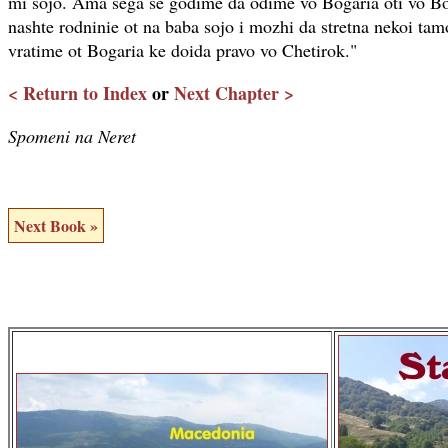
mi sojo. Ama sega se godime da odime vo Bogaria oti vo Bo
nashte rodninie ot na baba sojo i mozhi da stretna nekoi ta
vratime ot Bogaria ke doida pravo vo Chetirok."
< Return to Index
or
Next Chapter >
Spomeni na Neret
Next Book »