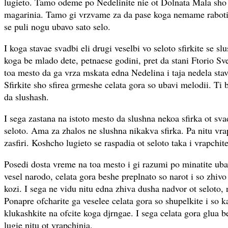
lugieto. Tamo odeme po Nedelinite nie ot Dolnata Mala sho
magarinia. Tamo gi vrzvame za da pase koga nemame raboti
se puli nogu ubavo sato selo.
I koga stavae svadbi eli drugi veselbi vo seloto sfirkite se 
koga be mlado dete, petnaese godini, pret da stani Ftorio S
toa mesto da ga vrza mskata edna Nedelina i taja nedela stava
Sfirkite sho sfirea grmeshe celata gora so ubavi melodii. Ti
da slushash.
I sega zastana na istoto mesto da slushna nekoa sfirka ot sv
seloto. Ama za zhalos ne slushna nikakva sfirka. Pa nitu vr
zasfiri. Koshcho lugieto se raspadia ot seloto taka i vrapchit
Posedi dosta vreme na toa mesto i gi razumi po minatite ub
vesel narodo, celata gora beshe preplnato so narot i so zhivo 
kozi. I sega ne vidu nitu edna zhiva dusha nadvor ot seloto, n
Ponapre ofcharite ga veselee celata gora so shupelkite i so ka
klukashkite na ofcite koga djrngae. I sega celata gora glua be
lugie nitu ot vrapchinia.