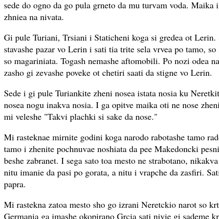
sede do ogno da go pula grneto da mu turvam voda. Maika i 
zhniea na nivata.
Gi pule Turiani, Trsiani i Staticheni koga si gredea ot Lerin.
stavashe pazar vo Lerin i sati tia trite sela vrvea po tamo, so 
so magariniata. Togash nemashe aftomobili. Po nozi odea n
zasho gi zevashe poveke ot chetiri saati da stigne vo Lerin.
Sede i gi pule Turiankite zheni nosea istata nosia ku Neretkit
nosea nogu inakva nosia. I ga opitve maika oti ne nose zheni
mi veleshe "Takvi plachki si sake da nose."
Mi rasteknae mirnite godini koga narodo rabotashe tamo ra
tamo i zhenite pochnuvae noshiata da pee Makedoncki pesni.
beshe zabranet. I sega sato toa mesto ne strabotano, nikakva
nitu imanie da pasi po gorata, a nitu i vrapche da zasfiri. Sat
papra.
Mi rastekna zatoa mesto sho go izrani Neretckio narot so krt
Germania ga imashe okopirano Grcia sati nivie gi sademe krt