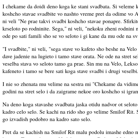
I chekame da doidi deno koga ke stani svadbata. Si veleme k
koshcho stavae svadbite vo nashto vreme pret da odime vo Af
ni veli "Ne prae takvi svadbi koshcho stavae ponapre. Sfirki
krseloto po rodninite. Sega," ni veli, "nekoku zheni rodnini 
ode po sati famili sho se vo seloto i gi kane da mu ode na s
"I svadbite," ni veli, "sega stave vo kafeto sho beshe na Ve
dave jadenie na lugieto i tamo stave orata. Ne ode na stret s
veselba stava vo seloto tamo ga prae. Sin mu na Velo, Lekso
kafeneto i tamo se bere sati koga stave svadbi i drugi veselbi
I nie so zhenata mu velime na sestra mi "Chekame da vidim
godini na stret selo i da zaigrame nekoe oro koshcho si igra
Na deno koga stavashe svadbata jaska otidu nadvor ot seloto
kadro celo selo. Se kachi na rido sho go velime Smilof Rit
go izvadish podobro na kadro sato selo.
Pret da se kachish na Smilof Rit malu podolu imashe edno 