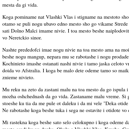
mesta da gi vida.
Koga pominame nat Vlashki Vlas i stigname na mestoto sho
otamo se puli nogu ubavo edno mesto sho go vikame Strede
sati Dolno Malci imame nivie. I toa mesto beshe naiplodovito
vo Neretckio sinor.
Nashte prededofci imae nogu nivie na toa mesto ama na mo
beshe nogu mangup, nepara mu se rabotashe i nogu prodade 
Kochinieto imashe ostanati nashi nivie i tamo jaska celoto v
doida vo Afstralia. I koga be malo dete odeme tamo so maik
znieme nivieto.
Mu reku na zeto da zastani malu na toa mesto da go ispula i
mozha oshchednash da go vida. Zastaname malu vreme. Si gi 
stoeshe ku tia da me pule ot daleku i da mi vele "Deka otide
Ne rabotashe koga beshe tuka i sega ne ostavite i otidote vo
Mi rastekna koga beshe sato selo celokupno i koga odeme da