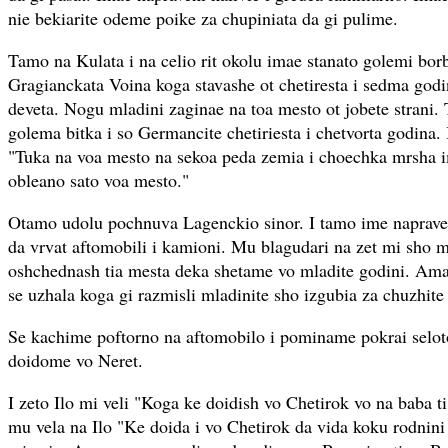
nie bekiarite odeme poike za chupiniata da gi pulime.
Tamo na Kulata i na celio rit okolu imae stanato golemi borb
Gragianckata Voina koga stavashe ot chetiresta i sedma godin
deveta. Nogu mladini zaginae na toa mesto ot jobete strani.
golema bitka i so Germancite chetiriesta i chetvorta godina. 
"Tuka na voa mesto na sekoa peda zemia i choechka mrsha i
obleano sato voa mesto."
Otamo udolu pochnuva Lagenckio sinor. I tamo ime naprav
da vrvat aftomobili i kamioni. Mu blagudari na zet mi sho m
oshchednash tia mesta deka shetame vo mladite godini. Ama 
se uzhala koga gi razmisli mladinite sho izgubia za chuzhite 
Se kachime poftorno na aftomobilo i pominame pokrai seloto
doidome vo Neret.
I zeto Ilo mi veli "Koga ke doidish vo Chetirok vo na baba ti
mu vela na Ilo "Ke doida i vo Chetirok da vida koku rodnini