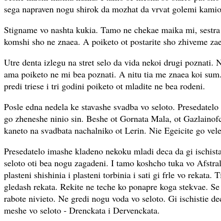
sega napraven nogu shirok da mozhat da vrvat golemi kamio
Stigname vo nashta kukia. Tamo ne chekae maika mi, sestra m
komshi sho ne znaea. A poiketo ot postarite sho zhiveme za
Utre denta izlegu na stret selo da vida nekoi drugi poznati. 
ama poiketo ne mi bea poznati. A nitu tia me znaea koi sum.
predi triese i tri godini poiketo ot mladite ne bea rodeni.
Posle edna nedela ke stavashe svadba vo seloto. Presedatelo
go zheneshe ninio sin. Beshe ot Gornata Mala, ot Gazlainof
kaneto na svadbata nachalniko ot Lerin. Nie Egeicite go ve
Presedatelo imashe kladeno nekoku mladi deca da gi ischistat
seloto oti bea nogu zagadeni. I tamo koshcho tuka vo Afstral
plasteni shishinia i plasteni torbinia i sati gi frle vo rekata.
gledash rekata. Rekite ne teche ko ponapre koga stekvae. Se 
rabote nivieto. Ne gredi nogu voda vo seloto. Gi ischistie de
meshe vo seloto - Drenckata i Dervenckata.