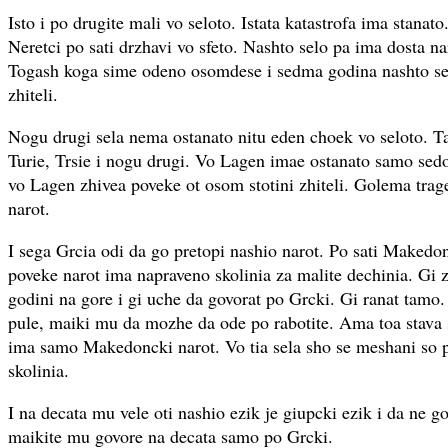
Isto i po drugite mali vo seloto. Istata katastrofa ima stanat
Neretci po sati drzhavi vo sfeto. Nashto selo pa ima dosta na
Togash koga sime odeno osomdese i sedma godina nashto se
zhiteli.
Nogu drugi sela nema ostanato nitu eden choek vo seloto. Ta
Turie, Trsie i nogu drugi. Vo Lagen imae ostanato samo sed
vo Lagen zhivea poveke ot osom stotini zhiteli. Golema tra
narot.
I sega Grcia odi da go pretopi nashio narot. Po sati Makedo
poveke narot ima napraveno skolinia za malite dechinia. Gi z
godini na gore i gi uche da govorat po Grcki. Gi ranat tamo.
pule, maiki mu da mozhe da ode po rabotite. Ama toa stava 
ima samo Makedoncki narot. Vo tia sela sho se meshani so p
skolinia.
I na decata mu vele oti nashio ezik je giupcki ezik i da ne g
maikite mu govore na decata samo po Grcki.