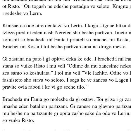
ot Risto." Oti togash ne odeshe postadjia vo seloto. Knigite
i sedeshe vo Lerin.
Kinisae da ode utre denta za vo Lerin. I koga stignae blizu 
izleze pred ni eden nash Neretec sho beshe partizan. Imeto 
komshii so bracheda mi Fania i priateli so brachet mi Kosta, 
Brachet mi Kosta i toi beshe partizan ama na drugo mesto.
Gi zastana na pato i gi opitva deka ke ode. I bracheda mi Fa
stana so vuiko Risto i mu veli "Odime da mu zanesime nekoa
zea samo so koshulata." I toi mu veli "Vie lazhite. Odite vo
fashisteto sho stava vo seloto. I sega ke ve zanesa vo Lagen 
pravite ovia raboti i ke vi go seche tilo."
Bracheda mi Fania go moleshe da gi ostavi. Toi gi ze i gi 
imashe eden batalion partizani. Gi zanese na glavnio partizan
mu beshe na partizanite gi opita zasho sake da ode vo Lerin.
so vuiko Risto.