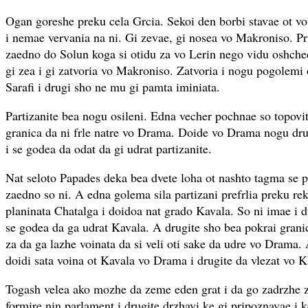
Ogan goreshe preku cela Grcia. Sekoi den borbi stavae ot vo
i nemae vervania na ni. Gi zevae, gi nosea vo Makroniso. P
zaedno do Solun koga si otidu za vo Lerin nego vidu oshchedn
gi zea i gi zatvoria vo Makroniso. Zatvoria i nogu pogolemi o
Sarafi i drugi sho ne mu gi pamta iminiata.
Partizanite bea nogu osileni. Edna vecher pochnae so topovi
granica da ni frle natre vo Drama. Doide vo Drama nogu dru
i se godea da odat da gi udrat partizanite.
Nat seloto Papades deka bea dvete loha ot nashto tagma se 
zaedno so ni. A edna golema sila partizani prefrlia preku re
planinata Chatalga i doidoa nat grado Kavala. So ni imae i d
se godea da ga udrat Kavala. A drugite sho bea pokrai grani
za da ga lazhe voinata da si veli oti sake da udre vo Drama.
doidi sata voina ot Kavala vo Drama i drugite da vlezat vo K
Togash velea ako mozhe da zeme eden grat i da go zadrzhe 
formire nin parlament i drugite drzhavi ke gi pripoznavae i