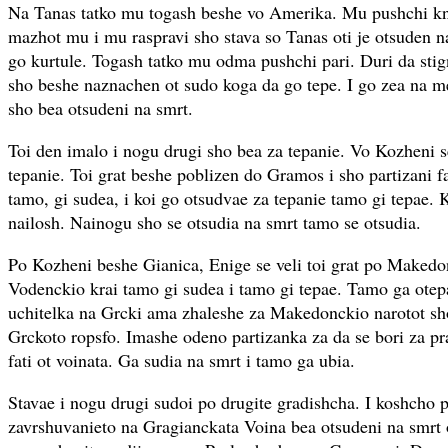
Na Tanas tatko mu togash beshe vo Amerika. Mu pushchi k
mazhot mu i mu raspravi sho stava so Tanas oti je otsuden na
go kurtule. Togash tatko mu odma pushchi pari. Duri da stig
sho beshe naznachen ot sudo koga da go tepe. I go zea na me
sho bea otsudeni na smrt.
Toi den imalo i nogu drugi sho bea za tepanie. Vo Kozheni s
tepanie. Toi grat beshe poblizen do Gramos i sho partizani f
tamo, gi sudea, i koi go otsudvae za tepanie tamo gi tepae.
nailosh. Nainogu sho se otsudia na smrt tamo se otsudia.
Po Kozheni beshe Gianica, Enige se veli toi grat po Makedo
Vodenckio krai tamo gi sudea i tamo gi tepae. Tamo ga ote
uchitelka na Grcki ama zhaleshe za Makedonckio narotot sho
Grckoto ropsfo. Imashe odeno partizanka za da se bori za pra
fati ot voinata. Ga sudia na smrt i tamo ga ubia.
Stavae i nogu drugi sudoi po drugite gradishcha. I koshcho p
zavrshuvanieto na Gragianckata Voina bea otsudeni na smrt o