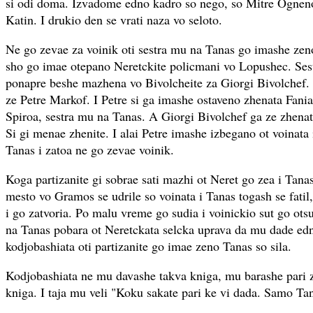
si odi doma. Izvadome edno kadro so nego, so Mitre Ogneno
Katin. I drukio den se vrati naza vo seloto.
Ne go zevae za voinik oti sestra mu na Tanas go imashe ze
sho go imae otepano Neretckite policmani vo Lopushec. Ses
ponapre beshe mazhena vo Bivolcheite za Giorgi Bivolchef. 
ze Petre Markof. I Petre si ga imashe ostaveno zhenata Fania
Spiroa, sestra mu na Tanas. A Giorgi Bivolchef ga ze zhenat
Si gi menae zhenite. I alai Petre imashe izbegano ot voinata
Tanas i zatoa ne go zevae voinik.
Koga partizanite gi sobrae sati mazhi ot Neret go zea i Tana
mesto vo Gramos se udrile so voinata i Tanas togash se fati
i go zatvoria. Po malu vreme go sudia i voinickio sut go ot
na Tanas pobara ot Neretckata selcka uprava da mu dade edn
kodjobashiata oti partizanite go imae zeno Tanas so sila.
Kodjobashiata ne mu davashe takva kniga, mu barashe pari z
kniga. I taja mu veli "Koku sakate pari ke vi dada. Samo Tan