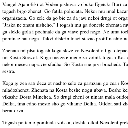
Vangel Ajanofski ot Voden pishuva vo buko Egeicki Buri za
togash brgo zhenet. Go fatila policiata. Nekoi mu imal kazan
organizacia. Go zele da go bie za da javi nekoi drugi ot orga
"Jaska ne znam nishcho." I togash mu ga donesle zhenata mu
ga slekle gola i pochnale da ga viave pred nego. Ne uma toc
pominae nat nega. Takvi diskriminaci stavae protif nashio na
Zhenata mi pisa togash koga sleze vo Nevoleni oti ga otepa
mi Kosta Strezof. Koga me ze e mene za voinik togash Kost
nekoi mesec napravie sfadba. So Kosta sne prvi brachedi. Ta
sestra.
Koga gi zea sati deca ot nashto selo za partizani go zea i Ko
mladozhenet. Zhenata na Kosta beshe nogu ubava. Beshe ke
vikashe Dosta Minchea. So drugi zheni ot ninata mala otidoa
Delka, ima edno mesto sho go vikame Delka. Otidoa sati zh
berat drva.
Togash po tamo pominala voiska, doshla otkai Nevoleni pr