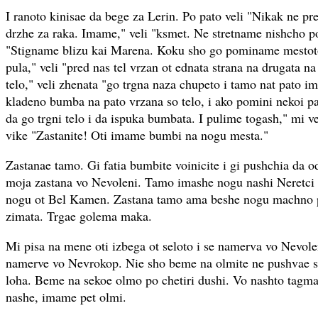
I ranoto kinisae da bege za Lerin. Po pato veli "Nikak ne p
drzhe za raka. Imame," veli "ksmet. Ne stretname nishcho po
"Stigname blizu kai Marena. Koku sho go pominame mestoto
pula," veli "pred nas tel vrzan ot ednata strana na drugata na
telo," veli zhenata "go trgna naza chupeto i tamo nat pato i
kladeno bumba na pato vrzana so telo, i ako pomini nekoi p
da go trgni telo i da ispuka bumbata. I pulime togash," mi ve
vike "Zastanite! Oti imame bumbi na nogu mesta."
Zastanae tamo. Gi fatia bumbite voinicite i gi pushchia da o
moja zastana vo Nevoleni. Tamo imashe nogu nashi Neretci i
nogu ot Bel Kamen. Zastana tamo ama beshe nogu machno p
zimata. Trgae golema maka.
Mi pisa na mene oti izbega ot seloto i se namerva vo Nevole
namerve vo Nevrokop. Nie sho beme na olmite ne pushvae s
loha. Beme na sekoe olmo po chetiri dushi. Vo nashto tagma 
nashe, imame pet olmi.