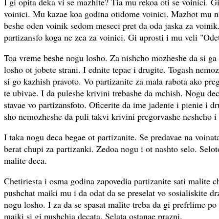
I gi opita deka vi se mazhite? Tia mu rekoa oti se voinici. G
voinici. Mu kazae koa godina otidome voinici. Mazhot mu n
beshe oden voinik sedom meseci pret da oda jaska za voinik.
partizansfo koga ne zea za voinici. Gi uprosti i mu veli "Ode
Toa vreme beshe nogu losho. Za nishcho mozheshe da si ga 
losho ot jobete strani. I ednite tepae i drugite. Togash nemo
si go kazhish pravoto. Vo partizanite za mala rabota ako p
te ubivae. I da puleshe krivini trebashe da mchish. Nogu dec
stavae vo partizansfoto. Oficerite da ime jadenie i pienie i dr
sho nemozheshe da puli takvi krivini pregorvashe neshcho i
I taka nogu deca begae ot partizanite. Se predavae na voinat
berat chupi za partizanki. Zedoa nogu i ot nashto selo. Selot
malite deca.
Chetiriesta i osma godina zapovedia partizanite sati malite c
pushchat maiki mu i da odat da se preselat vo sosialiskite dr
nogu losho. I za da se spasat malite treba da gi prefrlime p
maiki si gi pushchia decata. Selata ostanae prazni.