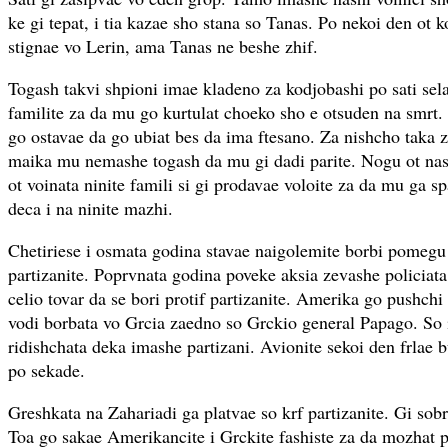
ke gi tepat, i tia kazae sho stana so Tanas. Po nekoi den ot 
stignae vo Lerin, ama Tanas ne beshe zhif.
Togash takvi shpioni imae kladeno za kodjobashi po sati sel
familite za da mu go kurtulat choeko sho e otsuden na smrt
go ostavae da go ubiat bes da ima ftesano. Za nishcho taka z
maika mu nemashe togash da mu gi dadi parite. Nogu ot nash
ot voinata ninite famili si gi prodavae voloite za da mu ga sp
deca i na ninite mazhi.
Chetiriese i osmata godina stavae naigolemite borbi pomegu
partizanite. Poprvnata godina poveke aksia zevashe policiata
celio tovar da se bori protif partizanite. Amerika go pushchi
vodi borbata vo Grcia zaedno so Grckio general Papago. So il
ridishchata deka imashe partizani. Avionite sekoi den frlae
po sekade.
Greshkata na Zahariadi ga platvae so krf partizanite. Gi sob
Toa go sakae Amerikancite i Grckite fashiste za da mozhat po