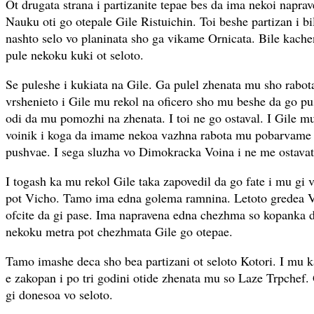
Ot drugata strana i partizanite tepae bes da ima nekoi napra
Nauku oti go otepale Gile Ristuichin. Toi beshe partizan i bi
nashto selo vo planinata sho ga vikame Ornicata. Bile kache
pule nekoku kuki ot seloto.
Se puleshe i kukiata na Gile. Ga pulel zhenata mu sho rabot
vrshenieto i Gile mu rekol na oficero sho mu beshe da go p
odi da mu pomozhi na zhenata. I toi ne go ostaval. I Gile mu
voinik i koga da imame nekoa vazhna rabota mu pobarvame 
pushvae. I sega sluzha vo Dimokracka Voina i ne me ostavat
I togash ka mu rekol Gile taka zapovedil da go fate i mu gi v
pot Vicho. Tamo ima edna golema ramnina. Letoto gredea Vl
ofcite da gi pase. Ima napravena edna chezhma so kopanka da
nekoku metra pot chezhmata Gile go otepae.
Tamo imashe deca sho bea partizani ot seloto Kotori. I mu 
e zakopan i po tri godini otide zhenata mu so Laze Trpchef.
gi donesoa vo seloto.