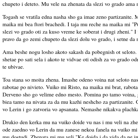
chupeto i deteto. Mu vele na zhenata da slezi vo grado ama 
Togash se vratila edna nasha sho ga imae zeno partizanite.
maika mi bea ftori brachedi. I taja mu reche na maika mi "P
slezi vo grado oti za kuso vreme ke soberat i drugi zheni."
pravo da go zemi chupeto da slezi dolu vo grado, i setne da 
Ama beshe nogu losho akoto sakash da pobegnish ot seloto. 
shetae po sati sela i akoto te vidvae oti odish za vo grado o
te ubivae.
Toa stana so moita zhena. Imashe odeno voina nat seloto nas
rabotae po nivieto. Vuiko mi Risto, na maika mi brat, rabot
Derveno sho go velime edno mesto. Pomina po tamo voina, g
biea tamo na nivata za da mu kazhi neshcho za partizanite. 
vo Lerin i go zatvoria vo apsanata. Nemashe nikakva plachk
Drukio den kerka mu na vuiko doide vu nas i mu veli na zh
ode zaedno vo Lerin da mu zanese nekoa fanela na vuiko mi d
mu dostudi. Zhenata mi mu veli "Ke doida i da vida da ne 