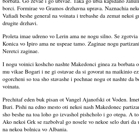
borbata. Go zevae i go ubivae. Taka go ubia kapidano Januli,
borci. Formirae vo Gramos drzhavna uprava. Naznachia nek
Vafiadi beshe general na voinata i trebashe da zemat nekoi g
drugite drzhavi.
Proleta imae udreno vo Lerin ama ne nogu silno. Se zgotvia
Konica vo Ipiro ama ne uspeae tamo. Zaginae nogu partizani
Neretci zaginae.
I nogu voinici koshcho nashte Makedonci ginea za borbata o
mu vikae Bogari i ne gi ostavae da si govorat na maikinio ez
ogorcheni so toa sho stavashe i pochnae nogu ot nashte da b
voinata.
Prechitaf eden buk pisan ot Vangel Ajanofski ot Voden. Ime
Buri. Pishi na edno mesto oti nekoi nash Makedonec partizan
sho beshe na toa loho go izvashol pishcholo i go otepa. A to
Ako nekoi Grk se razbolval go nosele vo nekoe selo duri da 
na nekoa bolnica vo Albania.