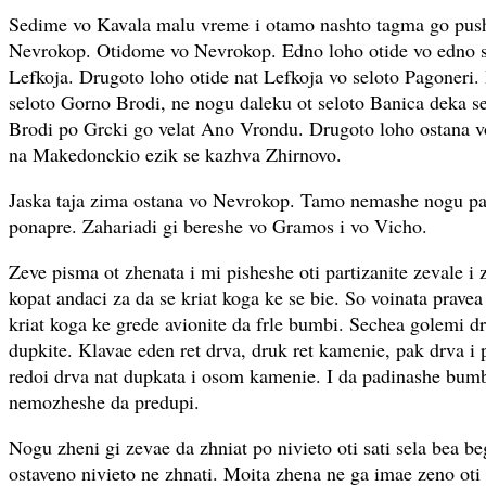
Sedime vo Kavala malu vreme i otamo nashto tagma go push
Nevrokop. Otidome vo Nevrokop. Edno loho otide vo edno se
Lefkoja. Drugoto loho otide nat Lefkoja vo seloto Pagoneri. 
seloto Gorno Brodi, ne nogu daleku ot seloto Banica deka s
Brodi po Grcki go velat Ano Vrondu. Drugoto loho ostana 
na Makedonckio ezik se kazhva Zhirnovo.
Jaska taja zima ostana vo Nevrokop. Tamo nemashe nogu pa
ponapre. Zahariadi gi bereshe vo Gramos i vo Vicho.
Zeve pisma ot zhenata i mi pisheshe oti partizanite zevale i
kopat andaci za da se kriat koga ke se bie. So voinata prave
kriat koga ke grede avionite da frle bumbi. Sechea golemi dr
dupkite. Klavae eden ret drva, druk ret kamenie, pak drva 
redoi drva nat dupkata i osom kamenie. I da padinashe bum
nemozheshe da predupi.
Nogu zheni gi zevae da zhniat po nivieto oti sati sela bea be
ostaveno nivieto ne zhnati. Moita zhena ne ga imae zeno oti