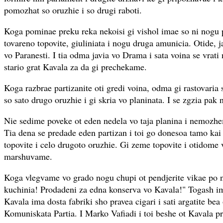
pomozhat so oruzhie i so drugi raboti.
Koga pominae preku reka nekoisi gi vishol imae so ni nogu
tovareno topovite, giuliniata i nogu druga amunicia. Otide, j
vo Paranesti. I tia odma javia vo Drama i sata voina se vrati
stario grat Kavala za da gi prechekame.
Koga razbrae partizanite oti gredi voina, odma gi rastovaria s
so sato drugo oruzhie i gi skria vo planinata. I se zgzia pak 
Nie sedime poveke ot eden nedela vo taja planina i nemozh
Tia dena se predade eden partizan i toi go donesoa tamo kai 
topovite i celo drugoto oruzhie. Gi zeme topovite i otidome
marshuvame.
Koga vlegvame vo grado nogu chupi ot pendjerite vikae po n
kuchinia! Prodadeni za edna konserva vo Kavala!" Togash i
Kavala ima dosta fabriki sho pravea cigari i sati argatite bea
Komuniskata Partia. I Marko Vafiadi i toi beshe ot Kavala p