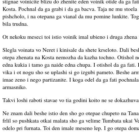
stignae voinicite blizu do zhenite eden voinik otide da ga fa
Kosta. Pochnal da ga grabi i da ga bacva. Taja ne mu stoela 
pishcholo, i na otepana ga vianal da mu pomine lunkite. To
bila trudna.
Ot nekoku meseci toi istio voinik imal ubieno i druga zhena 
Slegla voinata vo Neret i kinisale da shete krseloto. Dali bes
otepa zhenata na Kosta nemozha da kazha tochno. Otishol ne
edna kukia i tamo ga naide edna chupa. I otishol da ga fati. 
vika i ot nogu sho se uplashi si go izgubi pameto. Beshe ar
imae zeno i nego partizanite. I koga odel da ga fati pochnala
armasniko.
Takvi loshi raboti stavae vo tia godini koito ne se dokazhuva
Ne znam dali beshe istio den sho go otepae chupeto na Tana
frlil so pushkata otkai malata sho ga velime Tumbata ukai V
odelo pri furnata. Toi den imale meseno lep. I go otepa dom