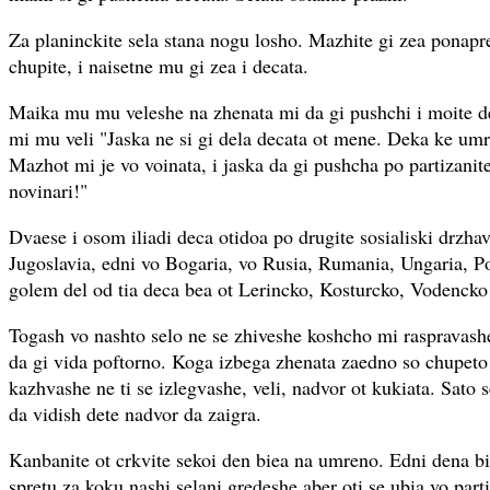
Za planinckite sela stana nogu losho. Mazhite gi zea ponapre
chupite, i naisetne mu gi zea i decata.
Maika mu mu veleshe na zhenata mi da gi pushchi i moite de
mi mu veli "Jaska ne si gi dela decata ot mene. Deka ke umra
Mazhot mi je vo voinata, i jaska da gi pushcha po partizani
novinari!"
Dvaese i osom iliadi deca otidoa po drugite sosialiski drzhav
Jugoslavia, edni vo Bogaria, vo Rusia, Rumania, Ungaria, Po
golem del od tia deca bea ot Lerincko, Kosturcko, Vodencko i
Togash vo nashto selo ne se zhiveshe koshcho mi raspravash
da gi vida poftorno. Koga izbega zhenata zaedno so chupeto
kazhvashe ne ti se izlegvashe, veli, nadvor ot kukiata. Sato
da vidish dete nadvor da zaigra.
Kanbanite ot crkvite sekoi den biea na umreno. Edni dena biea
spretu za koku nashi selani gredeshe aber oti se ubia vo parti