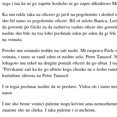
sega i tua ke ni go zaprite koshcho ni go zapre diktaktoro M
Ka mu rekle taka na oficero gi javil na pogolemite i dosho
sho bil tamo so pogolemite oficeri. Bil ot seloto Banica, Le
da govorite po Grcki za da razberva vashio oficer sho govori
nashte sho bile na toa loho pochnale eden po eden da gi frle 
na voinata.
Poveke mu ostanalo teshko na sati nashi. Mi rasprava Pavle s
voinata, i tamo se ranil eden ot nashto selo, Petre Tanasof. N
lohagoto mu rekol na drugite pomali oficeri da go ubiat. I to
"Privikame sati ka ke go ubiete koga choeko ne e losho rane
kurtulime zhivota na Petre Tanasof.
I ot togai pochnae nashte da se predave. Vidoa oti i tamo n
narot.
I nie sho beme voinici puleme nogu krivini ama nemozheme
znaeme sho ne cheka. I taka puleme i si mcheme.