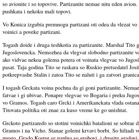
so avionite i so topovive. Partizanite nemae nitu eden avion
pushkata i nekoku mali topovi.
Vo Konica izgubia premnogu partizani oti odea da vlezat vo
voinici a poveke partizani.
Togash doide i druga teshkotia za partizanite. Marshal Tito g
Jugoslovencka. Nemozhea da vlegvat slobodno partizanite v
ako vidvae nekoa golema potera ot voinata vlegvae vo Jugos
pasat. Taja godina Tito se raskara so Ruskio pretsedatel Josif
potkrepvashe Stalin i zatoa Tito se naluti i ga zatvori granica
I togash Grckata voina pochna da gi goni partizanite. Nema
fatvae i gi ubivae. Ponapre vlegvae vo Bogaria i preku Jugo
vo Gramos. Togash caro Grcki i Amerikanckata vlada ostana
Titovata politika oti znae za kuso vreme ke go unishtat.
Grckoto partizansfo so stotini voinichki batalioni se sobrae 
Gramos i na Vicho. Stanae golemi krvavi borbi. So hiliadi vo
mesto. Grado Kostur se naplna so grobovi, i drugite gradovi