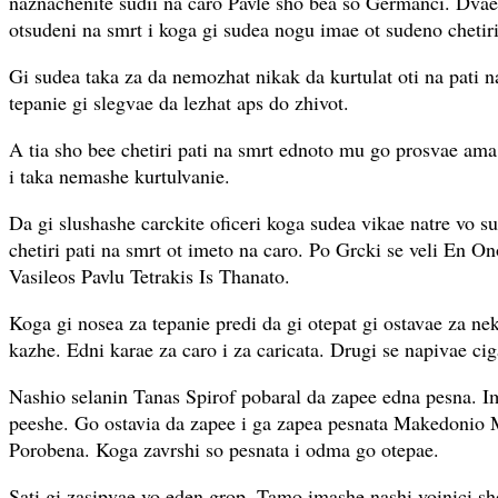
naznachenite sudii na caro Pavle sho bea so Germanci. Dvaes
otsudeni na smrt i koga gi sudea nogu imae ot sudeno chetiri
Gi sudea taka za da nemozhat nikak da kurtulat oti na pati 
tepanie gi slegvae da lezhat aps do zhivot.
A tia sho bee chetiri pati na smrt ednoto mu go prosvae ama 
i taka nemashe kurtulvanie.
Da gi slushashe carckite oficeri koga sudea vikae natre vo sudo
chetiri pati na smrt ot imeto na caro. Po Grcki se veli En
Vasileos Pavlu Tetrakis Is Thanato.
Koga gi nosea za tepanie predi da gi otepat gi ostavae za n
kazhe. Edni karae za caro i za caricata. Drugi se napivae cig
Nashio selanin Tanas Spirof pobaral da zapee edna pesna. I
peeshe. Go ostavia da zapee i ga zapea pesnata Makedonio
Porobena. Koga zavrshi so pesnata i odma go otepae.
Sati gi zasipvae vo eden grop. Tamo imashe nashi voinici sh