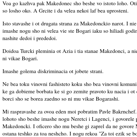
Voa go kazhva pak Makedonec sho beshe vo istoto loho. Oti
so losho oko. A Grcite i da velea nekoi laf bea uprosteni.
Isto stavashe i ot drugata strana za Makedonckio narot. I ni
imashe nogu sho ni velea vie ste Bogari iaku so hiliadi godi
nashite dedoi i prededoi.
Doidoa Turcki pleminia ot Azia i tia stanae Makedonci, a n
ni vikae Bogari.
Imashe golema diskriminacia ot jobete strani.
Ne bea toku vinovni fashisteto koku sho bea vinovni komunist
ke ga dobieme borbata ke si go zemite pravoto ku nacia i ot d
borci sho se borea zaedno so ni mu vikae Bogarashi.
Mi raspravashe za ovoa eden moi pobratim Pavle Bakrnchef. 
lohoto sho beshe imashe nogu Neretci i Lagenci, i govorele
Makedoncki. I oficero sho mu beshe gi zaprel da ne govor
ostana teshko za toa neshcho. I nogu rekoa "Za toi ezik se 