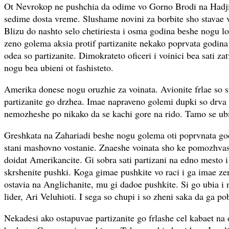
Ot Nevrokop ne pushchia da odime vo Gorno Brodi na Hadj
sedime dosta vreme. Slushame novini za borbite sho stavae
Blizu do nashto selo chetiriesta i osma godina beshe nogu l
zeno golema aksia protif partizanite nekako poprvata godina 
odea so partizanite. Dimokrateto oficeri i voinici bea sati z
nogu bea ubieni ot fashisteto.
Amerika donese nogu oruzhie za voinata. Avionite frlae so 
partizanite go drzhea. Imae napraveno golemi dupki so drva
nemozheshe po nikako da se kachi gore na rido. Tamo se ubia
Greshkata na Zahariadi beshe nogu golema oti poprvnata go
stani mashovno vostanie. Znaeshe voinata sho ke pomozhva
doidat Amerikancite. Gi sobra sati partizani na edno mesto 
skrshenite pushki. Koga gimae pushkite vo raci i ga imae ze
ostavia na Anglichanite, mu gi dadoe pushkite. Si go ubia i 
lider, Ari Veluhioti. I sega so chupi i so zheni saka da ga p
Nekadesi ako ostapuvae partizanite go frlashe cel kabaet na