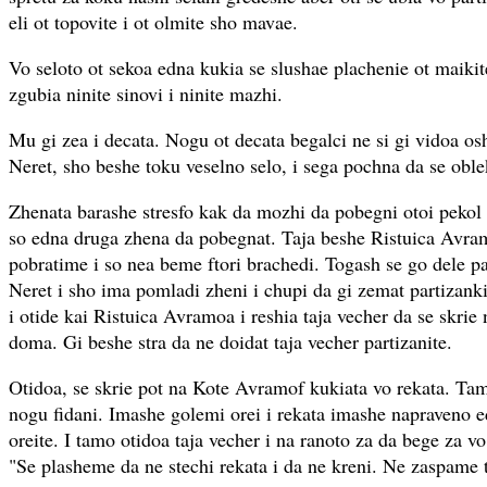
eli ot topovite i ot olmite sho mavae.
Vo seloto ot sekoa edna kukia se slushae plachenie ot maikite
zgubia ninite sinovi i ninite mazhi.
Mu gi zea i decata. Nogu ot decata begalci ne si gi vidoa os
Neret, sho beshe toku veselno selo, i sega pochna da se oble
Zhenata barashe stresfo kak da mozhi da pobegni otoi pekol
so edna druga zhena da pobegnat. Taja beshe Ristuica Avr
pobratime i so nea beme ftori brachedi. Togash se go dele pa
Neret i sho ima pomladi zheni i chupi da gi zemat partizank
i otide kai Ristuica Avramoa i reshia taja vecher da se skrie
doma. Gi beshe stra da ne doidat taja vecher partizanite.
Otidoa, se skrie pot na Kote Avramof kukiata vo rekata. Ta
nogu fidani. Imashe golemi orei i rekata imashe napraveno e
oreite. I tamo otidoa taja vecher i na ranoto za da bege za vo
"Se plasheme da ne stechi rekata i da ne kreni. Ne zaspame t