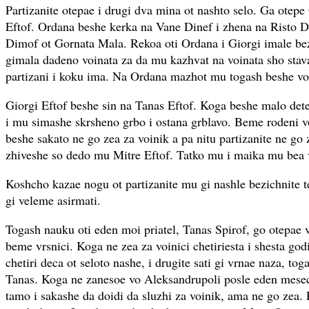
Partizanite otepae i drugi dva mina ot nashto selo. Ga otep
Eftof. Ordana beshe kerka na Vane Dinef i zhena na Risto D
Dimof ot Gornata Mala. Rekoa oti Ordana i Giorgi imale bez
gimala dadeno voinata za da mu kazhvat na voinata sho stava
partizani i koku ima. Na Ordana mazhot mu togash beshe vo
Giorgi Eftof beshe sin na Tanas Eftof. Koga beshe malo det
i mu simashe skrsheno grbo i ostana grblavo. Beme rodeni vo
beshe sakato ne go zea za voinik a pa nitu partizanite ne go 
zhiveshe so dedo mu Mitre Eftof. Tatko mu i maika mu bea v
Koshcho kazae nogu ot partizanite mu gi nashle bezichnite t
gi veleme asirmati.
Togash nauku oti eden moi priatel, Tanas Spirof, go otepae
beme vrsnici. Koga ne zea za voinici chetiriesta i shesta go
chetiri deca ot seloto nashe, i drugite sati gi vrnae naza, to
Tanas. Koga ne zanesoe vo Aleksandrupoli posle eden mese
tamo i sakashe da doidi da sluzhi za voinik, ama ne go zea.