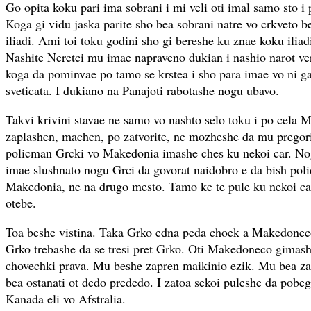
Go opita koku pari ima sobrani i mi veli oti imal samo sto i 
Koga gi vidu jaska parite sho bea sobrani natre vo crkveto b
iliadi. Ami toi toku godini sho gi bereshe ku znae koku ilia
Nashite Neretci mu imae napraveno dukian i nashio narot ve
koga da pominvae po tamo se krstea i sho para imae vo ni ga
sveticata. I dukiano na Panajoti rabotashe nogu ubavo.
Takvi krivini stavae ne samo vo nashto selo toku i po cela 
zaplashen, machen, po zatvorite, ne mozheshe da mu pregor
policman Grcki vo Makedonia imashe ches ku nekoi car. N
imae slushnato nogu Grci da govorat naidobro e da bish po
Makedonia, ne na drugo mesto. Tamo ke te pule ku nekoi car 
otebe.
Toa beshe vistina. Taka Grko edna peda choek a Makedonec
Grko trebashe da se tresi pret Grko. Oti Makedoneco gimash
chovechki prava. Mu beshe zapren maikinio ezik. Mu bea zap
bea ostanati ot dedo prededo. I zatoa sekoi puleshe da pobeg
Kanada eli vo Afstralia.