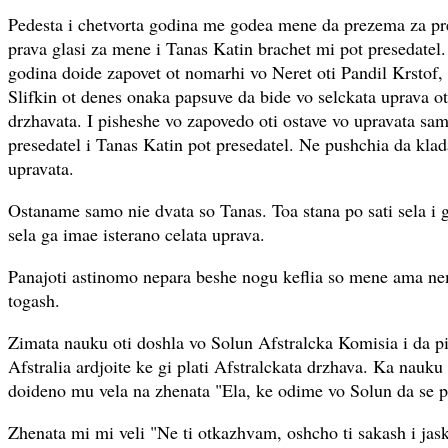
Pedesta i chetvorta godina me godea mene da prezema za pre
prava glasi za mene i Tanas Katin brachet mi pot presedatel
godina doide zapovet ot nomarhi vo Neret oti Pandil Krstof,
Slifkin ot denes onaka papsuve da bide vo selckata uprava ot
drzhavata. I pisheshe vo zapovedo oti ostave vo upravata sa
presedatel i Tanas Katin pot presedatel. Ne pushchia da klad
upravata.
Ostaname samo nie dvata so Tanas. Toa stana po sati sela i 
sela ga imae isterano celata uprava.
Panajoti astinomo nepara beshe nogu keflia so mene ama ne
togash.
Zimata nauku oti doshla vo Solun Afstralcka Komisia i da pi
Afstralia ardjoite ke gi plati Afstralckata drzhava. Ka nauk
doideno mu vela na zhenata "Ela, ke odime vo Solun da se p
Zhenata mi mi veli "Ne ti otkazhvam, oshcho ti sakash i jask