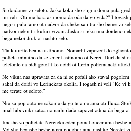
Si doidome vo seloto. Jaska koku sho stigna doma pula gredi
mi veli "Oti me bara astinomo da oda da go vida?" I togash j
nego i pula tamo ot nadvor da cheke sati tia sho beme vo sel
nadvor nekoi tri kufuri vrzani. Jaska si reku ima doideno nek
bega nekoi druk ot nashto selo.
Tia kufurite bea na astinomo. Nomarhi zapovedi do zglavnio
policia minutno da se smeni astinomo ot Neret. Duri da si d
telefonie da bidi gotof i ke doidi ot Lerin policmancki aftok
Ne vikna nas upravata za da ni se pofali ako staval pogolem o
sakal da doidi vo Lerinckata okolia. I togash ni veli "Ke vi 
me terate ot seloto."
Nie za popraoto ne sakame da go terame ama oti Iluica Stoiko
imal lubovniki zatoa nomarhi dade zapovet odma da bega ot
Imashe vo policiata Neretcka eden pomal oficer ama beshe n
Voi sho begashe beshe nogu podobor ama nashite Neretci go