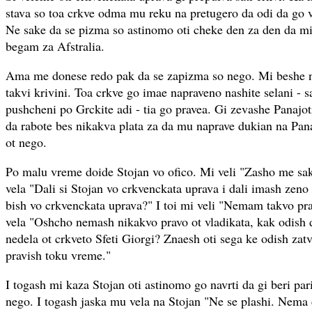
stava so toa crkve odma mu reku na pretugero da odi da go vi
Ne sake da se pizma so astinomo oti cheke den za den da mi 
begam za Afstralia.
Ama me donese redo pak da se zapizma so nego. Mi beshe n
takvi krivini. Toa crkve go imae napraveno nashite selani - sa
pushcheni po Grckite adi - tia go pravea. Gi zevashe Panajot
da rabote bes nikakva plata za da mu naprave dukian na Panaj
ot nego.
Po malu vreme doide Stojan vo ofico. Mi veli "Zasho me sak
vela "Dali si Stojan vo crkvenckata uprava i dali imash zeno 
bish vo crkvenckata uprava?" I toi mi veli "Nemam takvo pra
vela "Oshcho nemash nikakvo pravo ot vladikata, kak odish d
nedela ot crkveto Sfeti Giorgi? Znaesh oti sega ke odish zatv
pravish toku vreme."
I togash mi kaza Stojan oti astinomo go navrti da gi beri par
nego. I togash jaska mu vela na Stojan "Ne se plashi. Nema 