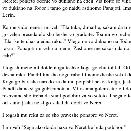
Neretci poiketo odeme vo dukiano na eden Vla koito se vika
vo dukiano na Todor i tamo go naidu astinomo Panajoti. Imas
Lerin.
Ka me vide mene i mi veli "Ela tuka, dimarhe, sakam da ti
go velea presedatelo sho beshe vo gradoite. Toa mi go reche 
"Ela, ke te chasta edna rakia." Vlegome vo dukiano na Todo
rakia i Panajoti mi veli na mene "Zasho ne me sakash da do
selo?"
I togash mene mi doide nogu teshko koga go chu toi laf. Oti
desna raka. Pandil imashe nogu raboti i nemozheshe sekoi de
Koga go barashe narodo za da mu potpishi nekoa kniga, jask
Pandil da ne si ga gubi rabotata. Mi ostana golem atar oti d
reshvame sho treba da stani podobro za vo seloto. I sega ot
oti samo jaska ne si go sakal da doidi vo Neret.
I togash mu reku za se sho praveshe ponapre vo Neret.
I mi veli "Sega ako doida naza vo Neret ke bida podobor."