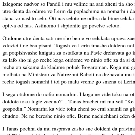
Izlegome nadvor so Pandil i mu velime na sati zheni tia sho 
utre denta da odime vo Lerin da poplachime na nomarhi i d
stana vo nashto selo. Oti nas seloto ne odbra da bime selcka 
opitva od nas. Astinomo i shpionite go povelve seloto.
Otidome utre denta sati nie sho beme vo selckata uprava zae
vdovici i ne bea pisani. Togash vo Lerin imashe doideno nof
ga potpishvashe knigata za ostafkata na Pavle drzhavata go 
za lafo sho ni go reche koga otidome vo ninio ofic za da si 
reche oti sakame da kladime poliak Bogaroman. Koga mu 
molbata na Ministero za Natrezhni Raboti na drzhavata mu 
reche togash nomarhi i toi po malu vreme go smena ot Lerin
I sega otidome do nofio nomarhin. I koga ne vide toku narot 
doidote toku lugie zaedno?" I Tanas brachet mi mu veil "Ke 
gospodin." Nomarha ka vide toku zheni so crni shamii na gl
chudno. Ne ne bereshe ninio ofic. Beme nachichkani eden d
I Tanas pochna da mu rasprava zasho sne doideni da pravim