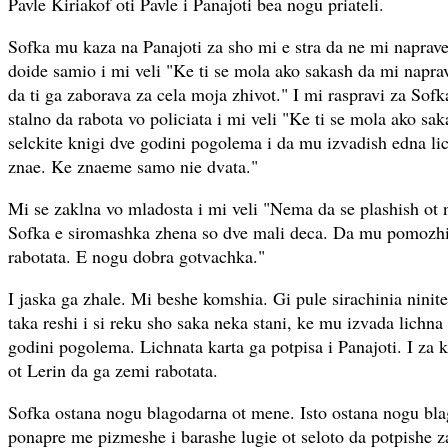
Pavle Kiriakof oti Pavle i Panajoti bea nogu priateli.
Sofka mu kaza na Panajoti za sho mi e stra da ne mi naprave
doide samio i mi veli "Ke ti se mola ako sakash da mi napra
da ti ga zaborava za cela moja zhivot." I mi raspravi za Sofk
stalno da rabota vo policiata i mi veli "Ke ti se mola ako sa
selckite knigi dve godini pogolema i da mu izvadish edna li
znae. Ke znaeme samo nie dvata."
Mi se zaklna vo mladosta i mi veli "Nema da se plashish ot 
Sofka e siromashka zhena so dve mali deca. Da mu pomozhi
rabotata. E nogu dobra gotvachka."
I jaska ga zhale. Mi beshe komshia. Gi pule sirachinia ninite
taka reshi i si reku sho saka neka stani, ke mu izvada lichna 
godini pogolema. Lichnata karta ga potpisa i Panajoti. I za
ot Lerin da ga zemi rabotata.
Sofka ostana nogu blagodarna ot mene. Isto ostana nogu bla
ponapre me pizmeshe i barashe lugie ot seloto da potpishe 