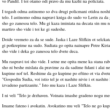
vo Pandil. I toi otamo odi pravo da mu kazhi na policiata.
I togash odma astinomo so dva drugi policmani otidoa noshia
telo. I astinomo odma napravi kniga do sudo vo Lerin za da 
sho go zanesoa telo. Mu gi kaza iminiata na decata sin mu na
martiro sho vide i toi ke gi sudeshe.
Doide vremeto za da se sude. Jaska i Laze Slifkin ot selcka
gi potkrepime na sudo. Sudiata go opita nainapre Petre Kiria
sho vide i deka go zanesoa telo dvete deca.
Mu raspravi toi sho vide. I setne me opita mene ka stana rab
sho ni beshe mislata da pravime za da sadime fidani i alai 
kupime nof tel. Reshime da go kupime po eftino ot via dvete
"Gospodin Sudia, voi istio tel je ot nashite nivie i ot nashit
izvadeno partizanite." Isto mu kaza i Laze Slifkin.
I ni veli "Telo je drzhaven. Voinata imashe gradeno nogu mes
Imame fateno i avokatin. Avokatino mu veli "Telo ne go kup