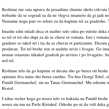
Reshime nie sata uprava da posadime chamie okolo crkvata
trebashe da se sogradi za da ne vlegva imanieto da gi jadi no
Nemame nogu pari vo seloto za da kupime tel za gradesho. T
Imashe edni mladi deca ot nashto selo odea po ridoite deka 
so tel ot toi sho dupi za da se chuve ot voinata. Isto i voin
gradeno so takof tel i tia da se chuvat ot partizanite. Decata 
prodavae. Toi tel beshe zen ot nashite nivie i livagie. Go im
nemae ostaveno nikakof gradesh po nivieto i po livagieto. S
nof tel.
Reshime telo da go kupime ot decata sho go berea oti beshe 
opitame dva mina sho berea zaedno. Tia bea Giorgi Tolef, si
Pandil Germanchef, sin na Tanas Germanchef. Mu rekome te
Krstof.
I edna vecher koga go nosea telo vo kukiata na Pandil beshe 
nosea sin mu na Pavle Kiriakof. Odeshe po ni da vidi deka go