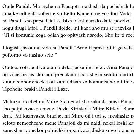
Otide Pandil. Mu reche na Panajoti mozhish da pushchish lu
ama ke odite da soberite vo Belio Kamen, ne vo Gini Voda. 
na Pandil sho presedatel ke bish takof narodo da te povelva
nogu drugi lafoi. I Pandil doide, mi kaza sho mu se razvika 
"Ti si komunis koga odish go opitvash narodo. Sho ke ti rech
I togash jaska mu vela na Pandil "Arno ti pravi oti ti go sak
poftorno vo nashto selo."
Otidoa, sobrae drva otamo deka jaska mu reku. Ama Panajot
oti znaeshe jas sho sum prechkata i barashe ot seloto martiri
sum nedobor choek i oti sum udisan so komunisteto oti ime d
Trpcheite brakia Pandil i Laze.
Mi kaza brachet mi Mitre Stamenof sho saka da pravi Panaj
sho potpishvae za mene, Pavle Kiriakof i Mitre Kirkof. Bara
druk. Mi kazhvashe brachet mi Mitre oti i toi se meshashe no
seloto nemozheshe mene Panajoti da mi naidi nekoi loshi kat
zameshan vo nekoi politichki organizaci. Jaska si go brane s