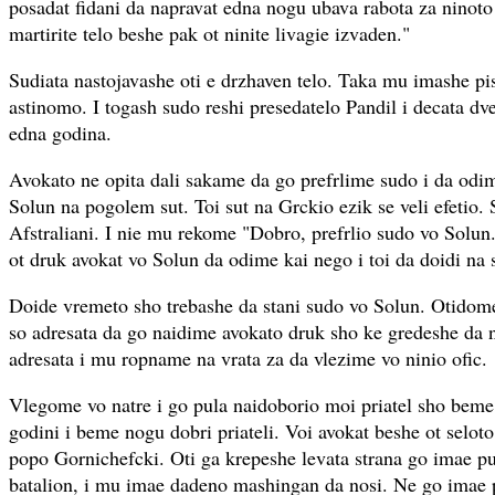
posadat fidani da napravat edna nogu ubava rabota za ninoto
martirite telo beshe pak ot ninite livagie izvaden."
Sudiata nastojavashe oti e drzhaven telo. Taka mu imashe pi
astinomo. I togash sudo reshi presedatelo Pandil i decata dv
edna godina.
Avokato ne opita dali sakame da go prefrlime sudo i da odi
Solun na pogolem sut. Toi sut na Grckio ezik se veli efetio.
Afstraliani. I nie mu rekome "Dobro, prefrlio sudo vo Solun.
ot druk avokat vo Solun da odime kai nego i toi da doidi na 
Doide vremeto sho trebashe da stani sudo vo Solun. Otidome
so adresata da go naidime avokato druk sho ke gredeshe da 
adresata i mu ropname na vrata za da vlezime vo ninio ofic.
Vlegome vo natre i go pula naidoborio moi priatel sho beme
godini i beme nogu dobri priateli. Voi avokat beshe ot selot
popo Gornichefcki. Oti ga krepeshe levata strana go imae p
batalion, i mu imae dadeno mashingan da nosi. Ne go imae