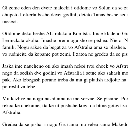
Gi zeme eden den dvete malecki i otidome vo Solun da se z
chupeto Lefteria beshe devet godini, deteto Tanas beshe se
meseci.
Otidome deka beshe Afstralckata Komisia. Imae kladeno Grci
Lerinckata okolia. Imashe premnogu sho se pishea. Nie ot N
famili. Nogu sakae da begat za vo Afstralia ama se plashea.
vo rudnicite da kopame pot zemi. I zatoa ne gredea da se pis
Jaska ime naucheno oti ako imash nekoi tvoi choek vo Afstr
nego da sedish dve godini vo Afstralia i setne ako sakash mo
pak. Ako izbegash porano treba da mu gi platish ardjoite na
potroshi za tebe.
Mu kazhve na nogu nashi ama ne me vervae. Se pisame. Pom
rekoa ke chekame, tia ke ni pushche koga da bime gotovi z
Afstralia.
Gredea da se pishat i nogu Grci ama mu velea samo Makedo