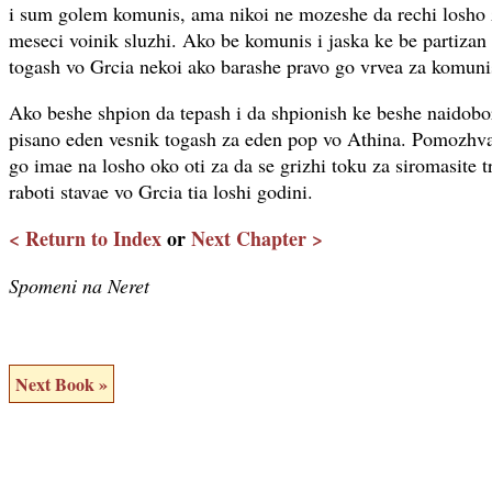
i sum golem komunis, ama nikoi ne mozeshe da rechi losho 
meseci voinik sluzhi. Ako be komunis i jaska ke be partizan
togash vo Grcia nekoi ako barashe pravo go vrvea za komuni
Ako beshe shpion da tepash i da shpionish ke beshe naidobor
pisano eden vesnik togash za eden pop vo Athina. Pomozhva
go imae na losho oko oti za da se grizhi toku za siromasite 
raboti stavae vo Grcia tia loshi godini.
< Return to Index
or
Next Chapter >
Spomeni na Neret
Next Book »