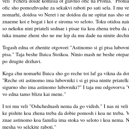
veli "Fchera doide komisia ot glavnio ofic na Pronia." Proni
ofic sho pomozhvashe za sekakvi raboti po sati sela. I mu v
nomarhi, doidoa vo Neret i ne doidoa da ne opitat nas sho sn
znaeme koi e bogat i koi e siroma vo seloto. Toku otidoa nai
so nekoku nini priateli sednae i pisae tia koa zhena treba d
tuka imame zheni sho ne me lep da mu dade na ninite dechin
Togash edna ot zhenite otgovori "Astinomo si gi pisa lubovni
pisa." Taja beshe Iluica Stoikoa. Ninio mash ne beshe otep
po drugite drzhavi.
Koga chu nomarhi Iluica sho go reche toi laf ga vikna da doi
"Reche oti astinomo ima lubovniki i si gi pisa ninite priatelk
sigurno sho ima astinomo lubovniki?" I taja mu odgovorva "
vo edna tamo blizu kai mene."
I toi mu veli "Oshchednash nema da go vidish." I nas ni veli 
ke pishite koa zhena treba da dobie pomosh i koa ne treba.
znae astinomo koa familia ima stoka vo seloto i koa nema. 
mesha vo selckite raboti."