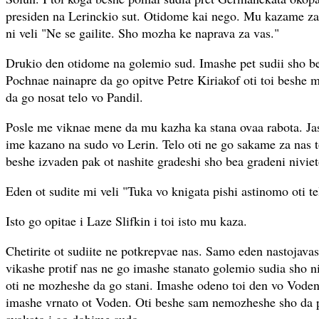
presiden na Lerinckio sut. Otidome kai nego. Mu kazame zas
ni veli "Ne se gailite. Sho mozha ke naprava za vas."
Drukio den otidome na golemio sud. Imashe pet sudii sho be
Pochnae nainapre da go opitve Petre Kiriakof oti toi beshe m
da go nosat telo vo Pandil.
Posle me viknae mene da mu kazha ka stana ovaa rabota. Ja
ime kazano na sudo vo Lerin. Telo oti ne go sakame za nas tok
beshe izvaden pak ot nashite gradeshi sho bea gradeni nivieto
Eden ot sudite mi veli "Tuka vo knigata pishi astinomo oti te
Isto go opitae i Laze Slifkin i toi isto mu kaza.
Chetirite ot sudiite ne potkrepvae nas. Samo eden nastojavas
vikashe protif nas ne go imashe stanato golemio sudia sho n
oti ne mozheshe da go stani. Imashe odeno toi den vo Voden
imashe vrnato ot Voden. Oti beshe sam nemozheshe sho da p