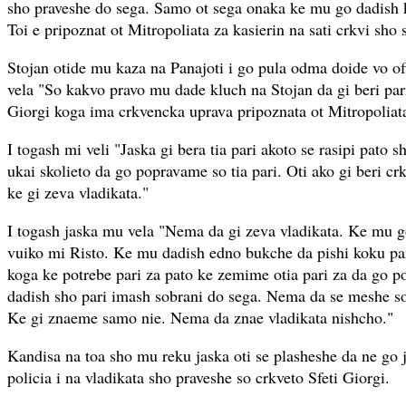
sho praveshe do sega. Samo ot sega onaka ke mu go dadish k
Toi e pripoznat ot Mitropoliata za kasierin na sati crkvi sho 
Stojan otide mu kaza na Panajoti i go pula odma doide vo of
vela "So kakvo pravo mu dade kluch na Stojan da gi beri pari
Giorgi koga ima crkvencka uprava pripoznata ot Mitropoliat
I togash mi veli "Jaska gi bera tia pari akoto se rasipi pato s
ukai skolieto da go popravame so tia pari. Oti ako gi beri cr
ke gi zeva vladikata."
I togash jaska mu vela "Nema da gi zeva vladikata. Ke mu g
vuiko mi Risto. Ke mu dadish edno bukche da pishi koku pari
koga ke potrebe pari za pato ke zemime otia pari za da go p
dadish sho pari imash sobrani do sega. Nema da se meshe so
Ke gi znaeme samo nie. Nema da znae vladikata nishcho."
Kandisa na toa sho mu reku jaska oti se plasheshe da ne go 
policia i na vladikata sho praveshe so crkveto Sfeti Giorgi.