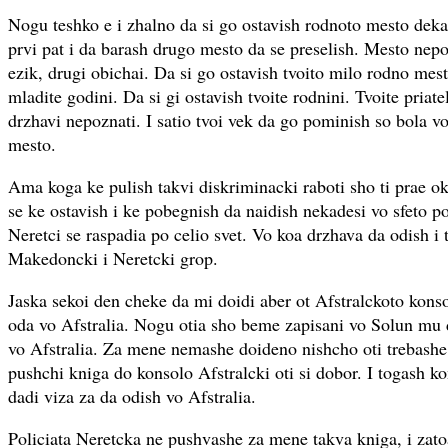
Nogu teshko e i zhalno da si go ostavish rodnoto mesto deka 
prvi pat i da barash drugo mesto da se preselish. Mesto nep
ezik, drugi obichai. Da si go ostavish tvoito milo rodno mes
mladite godini. Da si gi ostavish tvoite rodnini. Tvoite priate
drzhavi nepoznati. I satio tvoi vek da go pominish so bola vo
mesto.
Ama koga ke pulish takvi diskriminacki raboti sho ti prae ok
se ke ostavish i ke pobegnish da naidish nekadesi vo sfeto p
Neretci se raspadia po celio svet. Vo koa drzhava da odish i
Makedoncki i Neretcki grop.
Jaska sekoi den cheke da mi doidi aber ot Afstralckoto konso
oda vo Afstralia. Nogu otia sho beme zapisani vo Solun mu 
vo Afstralia. Za mene nemashe doideno nishcho oti trebashe 
pushchi kniga do konsolo Afstralcki oti si dobor. I togash kon
dadi viza za da odish vo Afstralia.
Policiata Neretcka ne pushvashe za mene takva kniga, i za