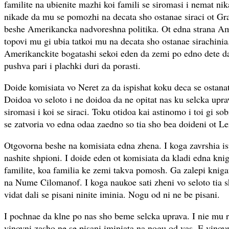
familite na ubienite mazhi koi famili se siromasi i nemat nik
nikade da mu se pomozhi na decata sho ostanae siraci ot Gr
beshe Amerikancka nadvoreshna politika. Ot edna strana Am
topovi mu gi ubia tatkoi mu na decata sho ostanae sirachinia
Amerikanckite bogatashi sekoi eden da zemi po edno dete d
pushva pari i plachki duri da porasti.
Doide komisiata vo Neret za da ispishat koku deca se ostanati
Doidoa vo seloto i ne doidoa da ne opitat nas ku selcka upr
siromasi i koi se siraci. Toku otidoa kai astinomo i toi gi so
se zatvoria vo edna odaa zaedno so tia sho bea doideni ot Le
Otgovorna beshe na komisiata edna zhena. I koga zavrshia i
nashite shpioni. I doide eden ot komisiata da kladi edna kni
familite, koa familia ke zemi takva pomosh. Ga zalepi kniga
na Nume Cilomanof. I koga naukoe sati zheni vo seloto tia 
vidat dali se pisani ninite iminia. Nogu od ni ne be pisani.
I pochnae da klne po nas sho beme selcka uprava. I nie mu r
vinovni zasho ne se pisani iminiata na nogu od vas. E vino