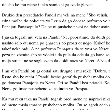
tia sho ke mu reche i taka samio si ga izede glavata.
Drukio den presedatelo Pandil mi veli na mene "Sho velish,
edna molba do policiata vo Lerin da go donese poftorno vo 
Panajoti Panasopulo? Da ne ni pushche nekoi ne dobor asti
I jaska togash mu vela na Pandil "Ne, pobratime, da doidi p
nashto selo oti nema po gnasen i po prosti ot nego. Kakof ke
takof neka bidi. A ne poftorno Panajotis da se vrni vo Neret
peza na zhenite sho se vdoici i da pula da ode da go kane so 
moja strana ne se soglasvam da doidi naza vo Neret. A vie dr
I mi veli Pandil oti gi opital sati drugite i mu rekle "Dobro, 
Risto sho ke rechi." Pandil beshe gotof da pushchi molba do 
go donesat Panajotis vo Neret. Oti so Pandil bea priateli. K
Neret go imae pushcheno za astinom vo Prespata.
Ka mu reku taka na Pandil togash pred mene ne napravi nik
od mene misla imashe pushcheno molba. Oti se zgodi eden d