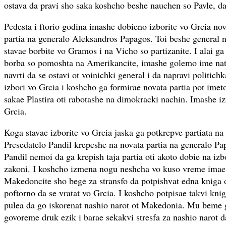
ostava da pravi sho saka koshcho beshe nauchen so Pavle, da
Pedesta i ftorio godina imashe dobieno izborite vo Grcia n
partia na generalo Aleksandros Papagos. Toi beshe general 
stavae borbite vo Gramos i na Vicho so partizanite. I alai g
borba so pomoshta na Amerikancite, imashe golemo ime natr
navrti da se ostavi ot voinichki general i da napravi politichk
izbori vo Grcia i koshcho ga formirae novata partia pot ime
sakae Plastira oti rabotashe na dimokracki nachin. Imashe 
Grcia.
Koga stavae izborite vo Grcia jaska ga potkrepve partiata na 
Presedatelo Pandil krepeshe na novata partia na generalo Pa
Pandil nemoi da ga krepish taja partia oti akoto dobie na iz
zakoni. I koshcho izmena nogu neshcha vo kuso vreme imae
Makedoncite sho bege za stransfo da potpishvat edna kniga o
poftorno da se vratat vo Grcia. I koshcho potpisae takvi kn
pulea da go iskorenat nashio narot ot Makedonia. Mu beme 
govoreme druk ezik i barae sekakvi stresfa za nashio narot d