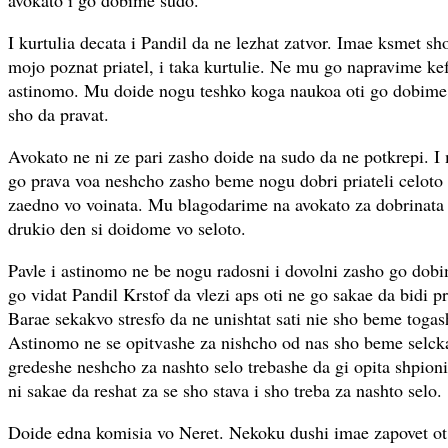
avokato i go dobime sudo.
I kurtulia decata i Pandil da ne lezhat zatvor. Imae ksmet sh
mojo poznat priatel, i taka kurtulie. Ne mu go napravime kef
astinomo. Mu doide nogu teshko koga naukoa oti go dobi
sho da pravat.
Avokato ne ni ze pari zasho doide na sudo da ne potkrepi. I
go prava voa neshcho zasho beme nogu dobri priateli celot
zaedno vo voinata. Mu blagodarime na avokato za dobrinata s
drukio den si doidome vo seloto.
Pavle i astinomo ne be nogu radosni i dovolni zasho go dob
go vidat Pandil Krstof da vlezi aps oti ne go sakae da bidi p
Barae sekakvo stresfo da ne unishtat sati nie sho beme togas
Astinomo ne se opitvashe za nishcho od nas sho beme selck
gredeshe neshcho za nashto selo trebashe da gi opita shpionit
ni sakae da reshat za se sho stava i sho treba za nashto selo.
Doide edna komisia vo Neret. Nekoku dushi imae zapovet ot 