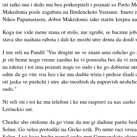
oti tatko mu i dedo mu bea potkrepiteli i poznati so Pavlo 
Makedonia posle zagubata na Ilindenckoto Vastanie. Imeto 
Nikos Papanastasiu, dobor Makedonec iako starite krepea na
Koga me vide mene stana ot stolo, me zgrabi, se bacime job
stava sho nashata rabota i dali ke mozhi utre denta da doidi 
I mu veli na Pandil "Vas drugite ne ve znam ama oshcho go
je oti beme nogu vreme zaedno ke vi pomozha bes da vi ze
na edensi i toi ima poznati nogu vo sudo i ke go dobieme u
odite da go vite voa lice i ke mu dadite trista i pedese iliadi
oti jaska ve pushchi i utre ako mozhish da napravish neshch
sudo."
Ni veli oti i toi ke mu telefoni i ke mu raspravi za nas zasho
Lerinckio sut.
Choeko sho otidome da go vime da mu gi dadime parite bes
Solun. Go velea protodiki na Grcko ezik. Po ninte raci vrvea
Solun. I toi koga beshe pomal sudia pret Germanckata okopa