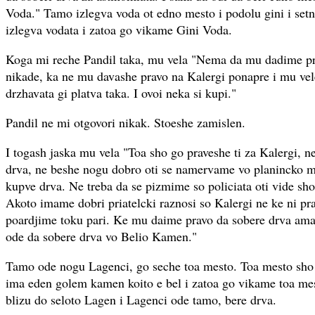
Voda." Tamo izlegva voda ot edno mesto i podolu gini i set
izlegva vodata i zatoa go vikame Gini Voda.
Koga mi reche Pandil taka, mu vela "Nema da mu dadime pra
nikade, ka ne mu davashe pravo na Kalergi ponapre i mu vel
drzhavata gi platva taka. I ovoi neka si kupi."
Pandil ne mi otgovori nikak. Stoeshe zamislen.
I togash jaska mu vela "Toa sho go praveshe ti za Kalergi, 
drva, ne beshe nogu dobro oti se namervame vo planincko m
kupve drva. Ne treba da se pizmime so policiata oti vide sho
Akoto imame dobri priatelcki raznosi so Kalergi ne ke ni pr
poardjime toku pari. Ke mu daime pravo da sobere drva ama
ode da sobere drva vo Belio Kamen."
Tamo ode nogu Lagenci, go seche toa mesto. Toa mesto sh
ima eden golem kamen koito e bel i zatoa go vikame toa m
blizu do seloto Lagen i Lagenci ode tamo, bere drva.