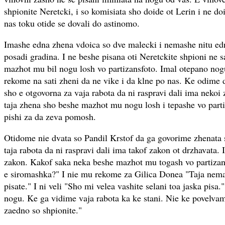
shpionite Neretcki, i so komisiata sho doide ot Lerin i ne do
nas toku otide se dovali do astinomo.
Imashe edna zhena vdoica so dve malecki i nemashe nitu ed
posadi gradina. I ne beshe pisana oti Neretckite shpioni ne s
mazhot mu bil nogu losh vo partizansfoto. Imal otepano nog
rekome na sati zheni da ne vike i da klne po nas. Ke odime
sho e otgovorna za vaja rabota da ni raspravi dali ima nekoi 
taja zhena sho beshe mazhot mu nogu losh i tepashe vo parti
pishi za da zeva pomosh.
Otidome nie dvata so Pandil Krstof da ga govorime zhenata 
taja rabota da ni raspravi dali ima takof zakon ot drzhavata. 
zakon. Kakof saka neka beshe mazhot mu togash vo partizan
e siromashka?" I nie mu rekome za Gilica Donea "Taja nema
pisate." I ni veli "Sho mi velea vashite selani toa jaska pisa
nogu. Ke ga vidime vaja rabota ka ke stani. Nie ke povelvam
zaedno so shpionite."