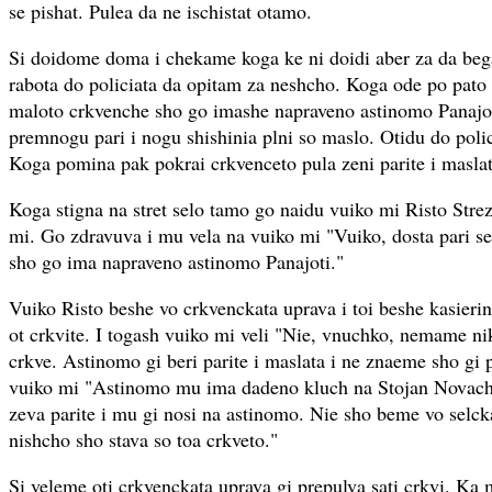
se pishat. Pulea da ne ischistat otamo.
Si doidome doma i chekame koga ke ni doidi aber za da be
rabota do policiata da opitam za neshcho. Koga ode po pato
maloto crkvenche sho go imashe napraveno astinomo Panajoti
premnogu pari i nogu shishinia plni so maslo. Otidu do polici
Koga pomina pak pokrai crkvenceto pula zeni parite i maslat
Koga stigna na stret selo tamo go naidu vuiko mi Risto Stre
mi. Go zdravuva i mu vela na vuiko mi "Vuiko, dosta pari se
sho go ima napraveno astinomo Panajoti."
Vuiko Risto beshe vo crkvenckata uprava i toi beshe kasierin
ot crkvite. I togash vuiko mi veli "Nie, vnuchko, nemame ni
crkve. Astinomo gi beri parite i maslata i ne znaeme sho gi pr
vuiko mi "Astinomo mu ima dadeno kluch na Stojan Novachko
zeva parite i mu gi nosi na astinomo. Nie sho beme vo selc
nishcho sho stava so toa crkveto."
Si veleme oti crkvenckata uprava gi prepulva sati crkvi. Ka