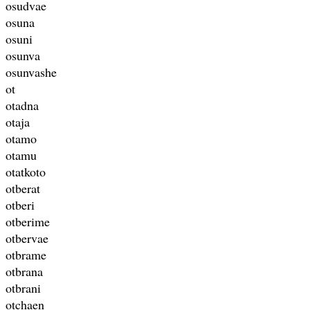
osudvae
osuna
osuni
osunva
osunvashe
ot
otadna
otaja
otamo
otamu
otatkoto
otberat
otberi
otberime
otbervae
otbrame
otbrana
otbrani
otchaen