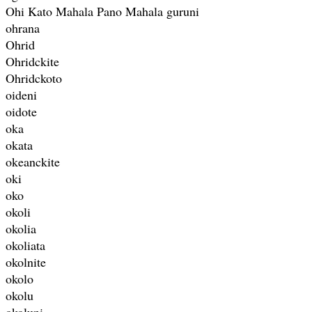
Ohi Kato Mahala Pano Mahala guruni
ohrana
Ohrid
Ohridckite
Ohridckoto
oideni
oidote
oka
okata
okeanckite
oki
oko
okoli
okolia
okoliata
okolnite
okolo
okolu
okoluni