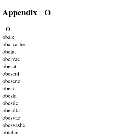
Appendix
O
–
- O -
obare
obarvashe
obelat
obervae
obesat
obeseni
obeseno
obesi
obesia
obesile
obesilki
obesvae
obesvashe
obichai