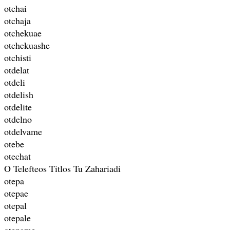
otchai
otchaja
otchekuae
otchekuashe
otchisti
otdelat
otdeli
otdelish
otdelite
otdelno
otdelvame
otebe
otechat
O Telefteos Titlos Tu Zahariadi
otepa
otepae
otepal
otepale
otepame