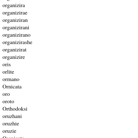
organizira
organizirae
organiziran
organizirani
organizirano
organizirashe
organizirat
organizire
oris
orlite
ormano
Ornicata
oro
oroto
Orthodoksi
oruzhani
oruzhie
oruzie
Osenicata