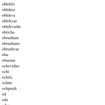
obleklo
oblekoa
oblekva
oblekvae
oblekvashe
obricha
obruzhani
obruzhano
obruzhvat
obu
obueme
ochevidno
ochi
ochila
ochite
ochpredi
od
oda
odaa