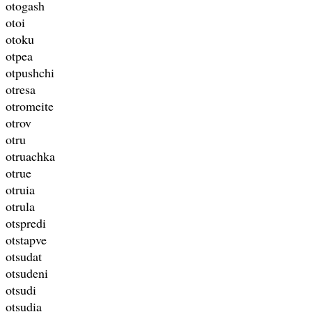
otogash
otoi
otoku
otpea
otpushchi
otresa
otromeite
otrov
otru
otruachka
otrue
otruia
otrula
otspredi
otstapve
otsudat
otsudeni
otsudi
otsudia