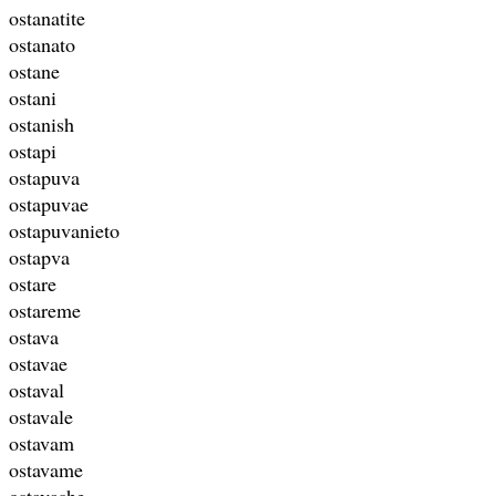
ostanatite
ostanato
ostane
ostani
ostanish
ostapi
ostapuva
ostapuvae
ostapuvanieto
ostapva
ostare
ostareme
ostava
ostavae
ostaval
ostavale
ostavam
ostavame
ostavashe