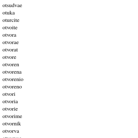
otsudvae
otuka
oturcite
otvoite
otvora
otvorae
otvorat
otvore
otvoren
otvorena
otvorenio
otvoreno
otvori
otvoria
otvorie
otvorime
otvornik
otvorva
otvorvae