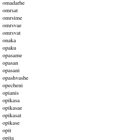
omadarhe
omrsat
omrsime
omrsvae
omrsvat
onaka
opaku
opasame
opasan
opasani
opashvashe
opecheni
opianis
opikasa
opikasae
opikasat
opikase
opit
opita