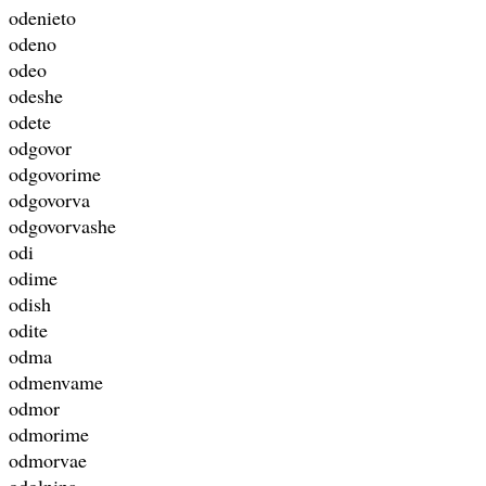
odenieto
odeno
odeo
odeshe
odete
odgovor
odgovorime
odgovorva
odgovorvashe
odi
odime
odish
odite
odma
odmenvame
odmor
odmorime
odmorvae
odolnina