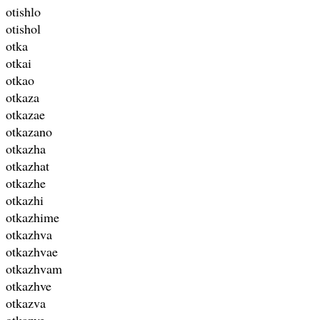
otishlo
otishol
otka
otkai
otkao
otkaza
otkazae
otkazano
otkazha
otkazhat
otkazhe
otkazhi
otkazhime
otkazhva
otkazhvae
otkazhvam
otkazhve
otkazva
otkazve