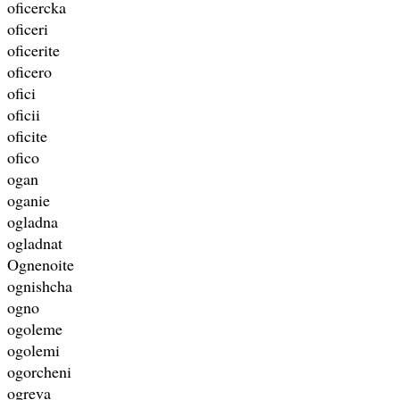
oficercka
oficeri
oficerite
oficero
ofici
oficii
oficite
ofico
ogan
oganie
ogladna
ogladnat
Ognenoite
ognishcha
ogno
ogoleme
ogolemi
ogorcheni
ogreva