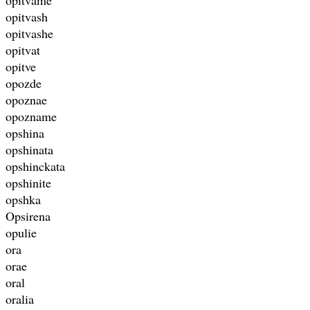
opitvash
opitvashe
opitvat
opitve
opozde
opoznae
opozname
opshina
opshinata
opshinckata
opshinite
opshka
Opsirena
opulie
ora
orae
oral
oralia