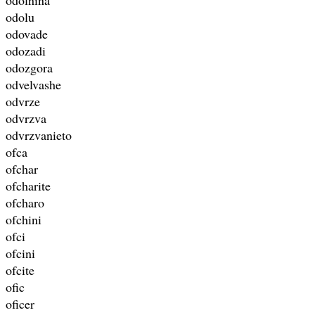
odolu
odovade
odozadi
odozgora
odvelvashe
odvrze
odvrzva
odvrzvanieto
ofca
ofchar
ofcharite
ofcharo
ofchini
ofci
ofcini
ofcite
ofic
oficer