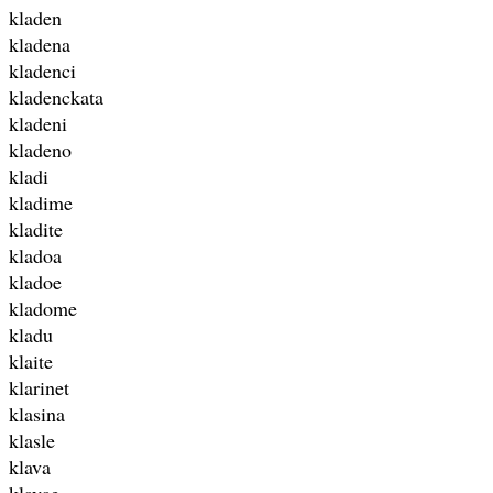
kladen
kladena
kladenci
kladenckata
kladeni
kladeno
kladi
kladime
kladite
kladoa
kladoe
kladome
kladu
klaite
klarinet
klasina
klasle
klava
klavae