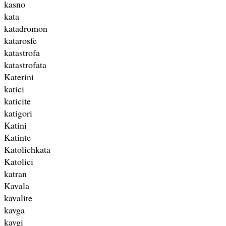
kasno
kata
katadromon
katarosfe
katastrofa
katastrofata
Katerini
katici
katicite
katigori
Katini
Katinte
Katolichkata
Katolici
katran
Kavala
kavalite
kavga
kavgi