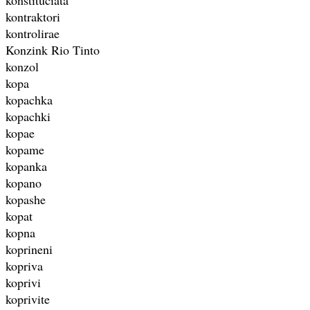
kontraktori
kontrolirae
Konzink Rio Tinto
konzol
kopa
kopachka
kopachki
kopae
kopame
kopanka
kopano
kopashe
kopat
kopna
koprineni
kopriva
koprivi
koprivite