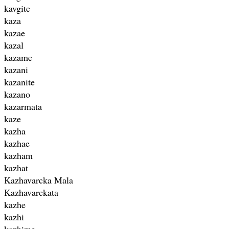
kavgite
kaza
kazae
kazal
kazame
kazani
kazanite
kazano
kazarmata
kaze
kazha
kazhae
kazham
kazhat
Kazhavarcka Mala
Kazhavarckata
kazhe
kazhi
kazhime