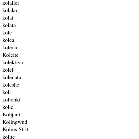
kolailci
kolako
kolat
kolata
kole
kolea
koleda
Koleite
kolektiva
kolel
kolenata
koleshe
koli
kolichki
kolie
Kolijani
Kolingwud
Kolins Strit
kolite