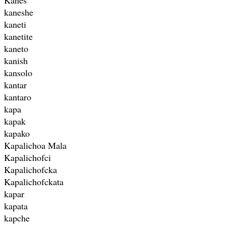
kaneshe
kaneti
kanetite
kaneto
kanish
kansolo
kantar
kantaro
kapa
kapak
kapako
Kapalichoa Mala
Kapalichofci
Kapalichofcka
Kapalichofckata
kapar
kapata
kapche