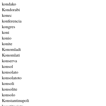
kondako
Kondorabi
konec
konferencia
kongres
koni
konio
konite
Konomladi
Konomlati
konserva
konsol
konsolato
konsolatoto
konsoli
konsolite
konsolo
Konstantinupoli
konstituciata